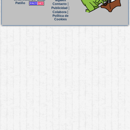
legales
Patiño
|
Contacto
|
Publicidad
|
Colabora
Política de
Cookies