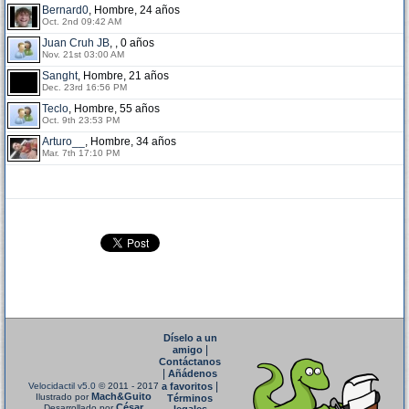
Bernard0
, Hombre, 24 años
Oct. 2nd 09:42 AM
Juan Cruh JB
, , 0 años
Nov. 21st 03:00 AM
Sanght
, Hombre, 21 años
Dec. 23rd 16:56 PM
Teclo
, Hombre, 55 años
Oct. 9th 23:53 PM
Arturo__
, Hombre, 34 años
Mar. 7th 17:10 PM
Díselo a un
|
amigo
Contáctanos
|
Añádenos
|
Velocidactil v5.0
© 2011 - 2017
a favoritos
Mach&Guito
Ilustrado por
Términos
César
Desarrollado por