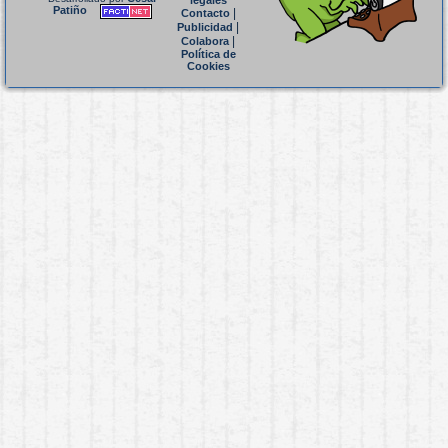
legales
Patiño
|
Contacto
|
Publicidad
|
Colabora
Política de
Cookies