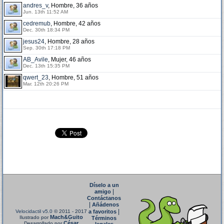
andres_v
, Hombre, 36 años
Jun. 13th 11:52 AM
cedremub
, Hombre, 42 años
Dec. 30th 18:34 PM
jesus24
, Hombre, 28 años
Sep. 30th 17:18 PM
AB_Avile
, Mujer, 46 años
Dec. 13th 15:35 PM
qwert_23
, Hombre, 51 años
Mar. 12th 20:26 PM
Díselo a un
|
amigo
Contáctanos
|
Añádenos
|
Velocidactil v5.0
© 2011 - 2017
a favoritos
Mach&Guito
Ilustrado por
Términos
César
Desarrollado por