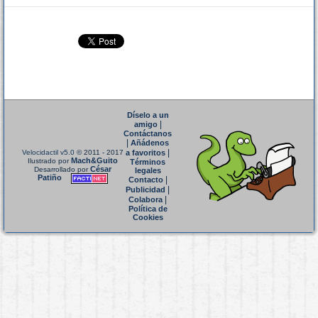
Díselo a un
|
amigo
Contáctanos
|
Añádenos
|
Velocidactil v5.0
© 2011 - 2017
a favoritos
Mach&Guito
Ilustrado por
Términos
César
Desarrollado por
legales
Patiño
|
Contacto
|
Publicidad
|
Colabora
Política de
Cookies