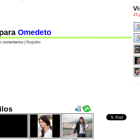
Vi
23 
 para
Omedeto
r comentarios |
Registro
ilos