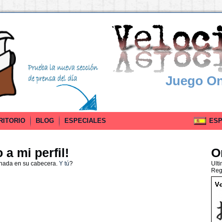
Juego On
RITORIO
BLOG
ESPECIALES
ESPA
a mi perfil!
O
 nada en su cabecera.
Y tú
?
Ult
Reg