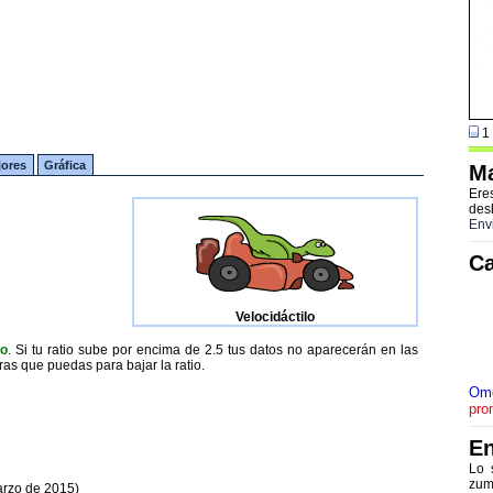
1 
jores
Gráfica
Ma
Ere
des
Env
Ca
Velocidáctilo
to
. Si tu ratio sube por encima de 2.5 tus datos no aparecerán en las
ras que puedas para bajar la ratio.
Om
pro
En
Lo 
zum
arzo de 2015)