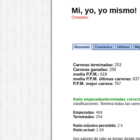
Mi, yo, yo mismo!
Omedeto
Resumen
Contactos
Ultimas
Me
Carreras terminadas:
253
Carreras ganadas:
230
media P.P.M.:
619
media P.P.M. últimas carreras:
637
P.P.M. mejor carrera:
767
Ratio empezadas/terminadas correc
clasificaciones. Termina todas las carre
Empezadas
: 404
Terminadas
: 254
Ratio máximo permitido
: 2.5
Ratio actual
: 1.59
(los valores de ratio se toman desde m