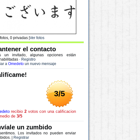
fotos, 0 privadas |
Ver fotos
ntener el contacto
s un invitado, algunas opciones están
habilitadas
·
Registro
iar a
Omedeto
un nuevo mensaje
lifícame!
3/5
edeto
recibio
2
votos con una calificacion
medio de
3/5
víale un zumbido
sentimos. Los invitados no pueden enviar
bidos. |
Registrar