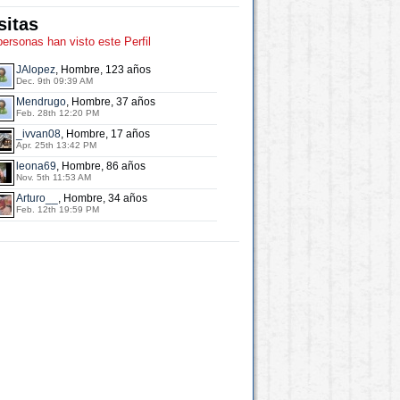
sitas
personas han visto este Perfil
JAlopez
, Hombre, 123 años
Dec. 9th 09:39 AM
Mendrugo
, Hombre, 37 años
Feb. 28th 12:20 PM
_ivvan08
, Hombre, 17 años
Apr. 25th 13:42 PM
leona69
, Hombre, 86 años
Nov. 5th 11:53 AM
Arturo__
, Hombre, 34 años
Feb. 12th 19:59 PM