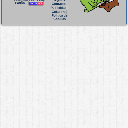
legales
Patiño
|
Contacto
|
Publicidad
|
Colabora
Política de
Cookies