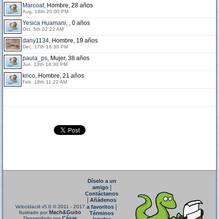
Marcoaf
, Hombre, 28 años
Aug. 18th 20:00 PM
Yesica Huamani
, , 0 años
Oct. 5th 02:22 AM
dany1134
, Hombre, 19 años
Dec. 17th 16:30 PM
paula_ps
, Mujer, 38 años
Jun. 13th 14:30 PM
krico
, Hombre, 21 años
Feb. 18th 11:22 AM
Díselo a un
|
amigo
Contáctanos
|
Añádenos
|
Velocidactil v5.0
© 2011 - 2017
a favoritos
Mach&Guito
Ilustrado por
Términos
César
Desarrollado por