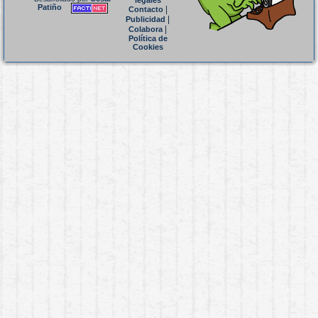
legales
Patiño
|
Contacto
|
Publicidad
|
Colabora
Política de
Cookies