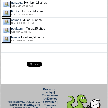
gonzaga
, Hombre, 18 años
Apr. 30th 09:16 AM
Pliz27
, Hombre, 24 años
Oct. 13th 04:12 AM
aquaris
, Mujer, 45 años
Sep. 21st 18:19 PM
paulapm_
, Mujer, 25 años
Oct. 5th 01:55 AM
femavi
, Hombre, 52 años
Feb. 10th 11:55 AM
Díselo a un
|
amigo
Contáctanos
|
Añádenos
|
Velocidactil v5.0
© 2011 - 2017
a favoritos
Mach&Guito
Ilustrado por
Términos
César
Desarrollado por