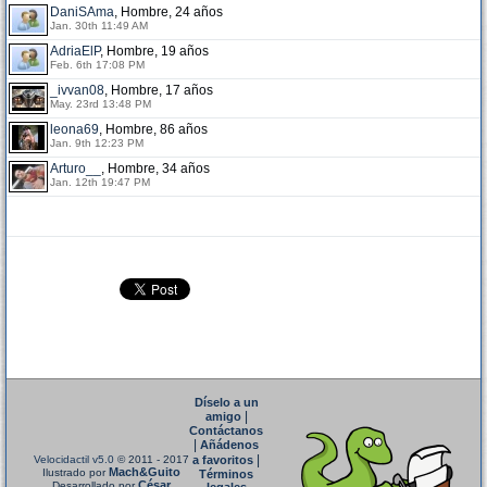
DaniSAma
, Hombre, 24 años
Jan. 30th 11:49 AM
AdriaElP
, Hombre, 19 años
Feb. 6th 17:08 PM
_ivvan08
, Hombre, 17 años
May. 23rd 13:48 PM
leona69
, Hombre, 86 años
Jan. 9th 12:23 PM
Arturo__
, Hombre, 34 años
Jan. 12th 19:47 PM
Díselo a un
|
amigo
Contáctanos
|
Añádenos
|
Velocidactil v5.0
© 2011 - 2017
a favoritos
Mach&Guito
Ilustrado por
Términos
César
Desarrollado por