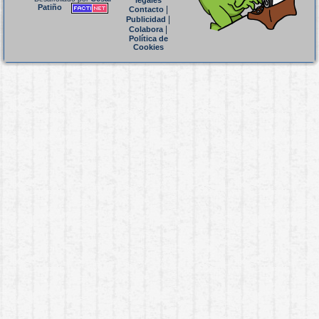
legales
Patiño
|
Contacto
|
Publicidad
|
Colabora
Política de
Cookies