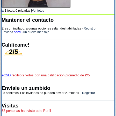
1 fotos, 0 privadas |
Ver fotos
Mantener el contacto
Eres un invitado, algunas opciones están deshabilitadas
·
Registro
Enviar a
sc2d3
un nuevo mensaje
Califícame!
2/5
sc2d3
recibio
2
votos con una calificacion promedio de
2/5
Envíale un zumbido
Lo sentimos. Los invitados no pueden enviar zumbidos. |
Registrar
Visitas
52 personas han visto este Perfil