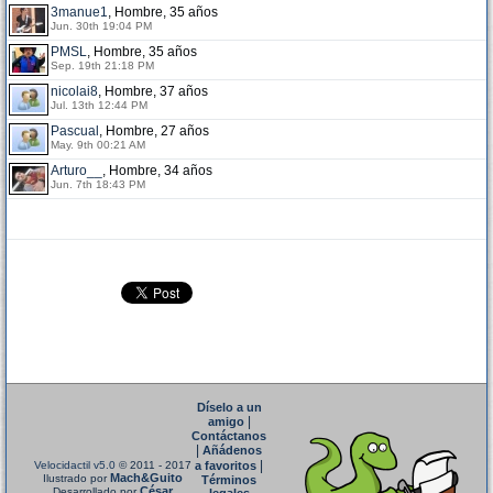
3manue1
, Hombre, 35 años
Jun. 30th 19:04 PM
PMSL
, Hombre, 35 años
Sep. 19th 21:18 PM
nicolai8
, Hombre, 37 años
Jul. 13th 12:44 PM
Pascual
, Hombre, 27 años
May. 9th 00:21 AM
Arturo__
, Hombre, 34 años
Jun. 7th 18:43 PM
Díselo a un
|
amigo
Contáctanos
|
Añádenos
|
Velocidactil v5.0
© 2011 - 2017
a favoritos
Mach&Guito
Ilustrado por
Términos
César
Desarrollado por