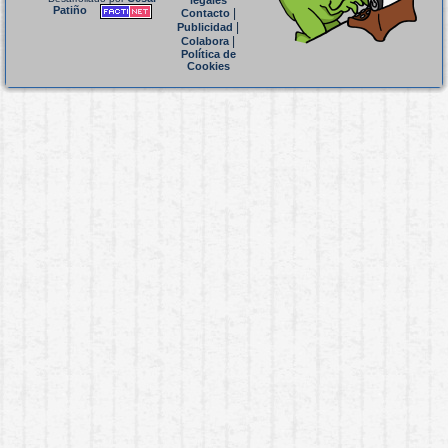
legales
Patiño
|
Contacto
|
Publicidad
|
Colabora
Política de
Cookies