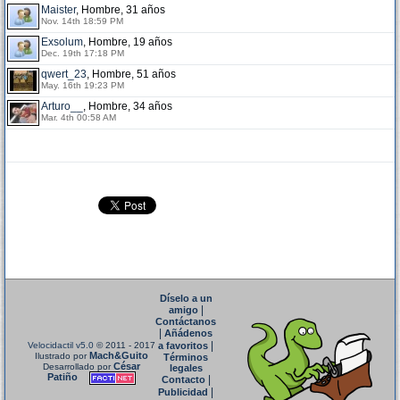
Maister
, Hombre, 31 años
Nov. 14th 18:59 PM
Exsolum
, Hombre, 19 años
Dec. 19th 17:18 PM
qwert_23
, Hombre, 51 años
May. 16th 19:23 PM
Arturo__
, Hombre, 34 años
Mar. 4th 00:58 AM
Díselo a un
|
amigo
Contáctanos
|
Añádenos
|
Velocidactil v5.0
© 2011 - 2017
a favoritos
Mach&Guito
Ilustrado por
Términos
César
Desarrollado por
legales
Patiño
|
Contacto
|
Publicidad