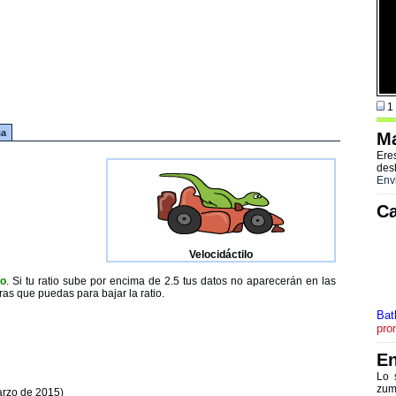
1 
ca
Ma
Ere
des
Env
Ca
Velocidáctilo
to
. Si tu ratio sube por encima de 2.5 tus datos no aparecerán en las
ras que puedas para bajar la ratio.
Bat
pro
En
Lo 
zum
arzo de 2015)