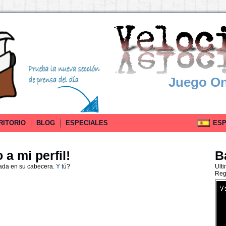
Juego On
RITORIO
BLOG
ESPECIALES
ESPA
a mi perfil!
B
nada en su cabecera.
Y tú
?
Ult
Reg