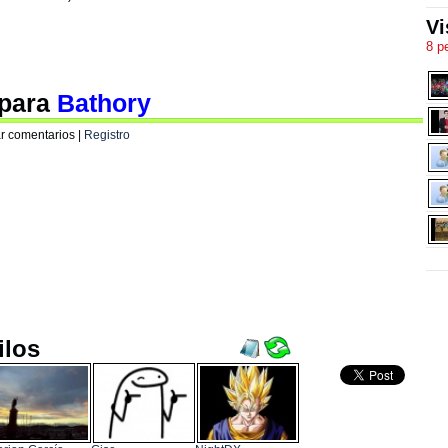
Vi
8 p
 para
Bathory
r comentarios |
Registro
ilos