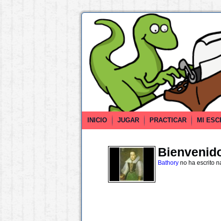
INICIO
JUGAR
PRACTICAR
MI ESC
Bienvenido 
Bathory
no ha escrito 