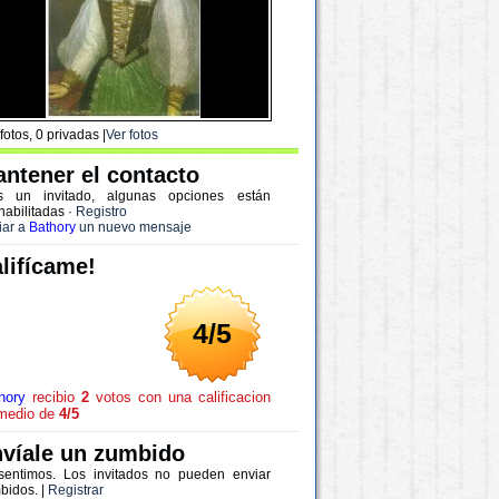
fotos, 0 privadas |
Ver fotos
ntener el contacto
s un invitado, algunas opciones están
habilitadas
·
Registro
iar a
Bathory
un nuevo mensaje
lifícame!
4/5
hory
recibio
2
votos con una calificacion
medio de
4/5
víale un zumbido
sentimos. Los invitados no pueden enviar
bidos. |
Registrar