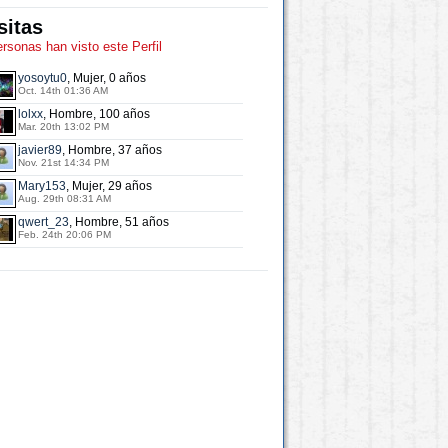
sitas
ersonas han visto este Perfil
yosoytu0
, Mujer, 0 años
Oct. 14th 01:36 AM
lolxx
, Hombre, 100 años
Mar. 20th 13:02 PM
javier89
, Hombre, 37 años
Nov. 21st 14:34 PM
Mary153
, Mujer, 29 años
Aug. 29th 08:31 AM
qwert_23
, Hombre, 51 años
Feb. 24th 20:06 PM