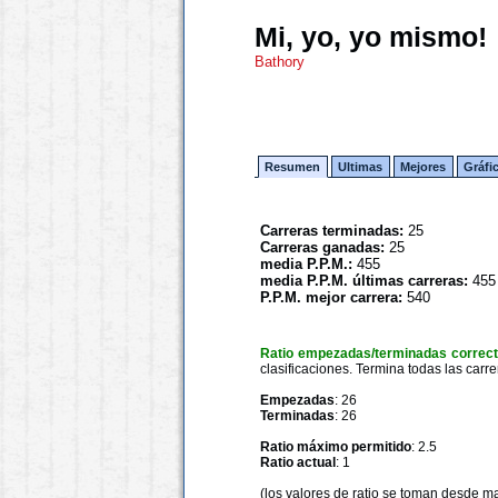
Mi, yo, yo mismo!
Bathory
Resumen
Ultimas
Mejores
Gráfi
Carreras terminadas:
25
Carreras ganadas:
25
media P.P.M.:
455
media P.P.M. últimas carreras:
455
P.P.M. mejor carrera:
540
Ratio empezadas/terminadas correc
clasificaciones. Termina todas las carre
Empezadas
: 26
Terminadas
: 26
Ratio máximo permitido
: 2.5
Ratio actual
: 1
(los valores de ratio se toman desde m