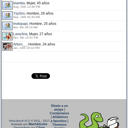
biamba
, Mujer, 45 años
Aug. 10th 13:46 PM
YsySnx
, Hombre, 26 años
Sep. 19th 02:45 AM
motopapi
, Hombre, 25 años
Nov. 9th 09:13 AM
LavaJina
, Mujer, 27 años
Dec. 9th 14:52 PM
Arturo__
, Hombre, 34 años
Jan. 24th 18:10 PM
Díselo a un
|
amigo
Contáctanos
|
Añádenos
|
Velocidactil v5.0
© 2011 - 2017
a favoritos
Mach&Guito
Ilustrado por
Términos
César
Desarrollado por