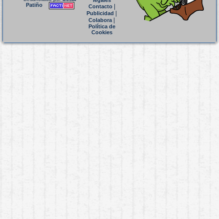
legales
Patiño
|
Contacto
|
Publicidad
|
Colabora
Política de
Cookies