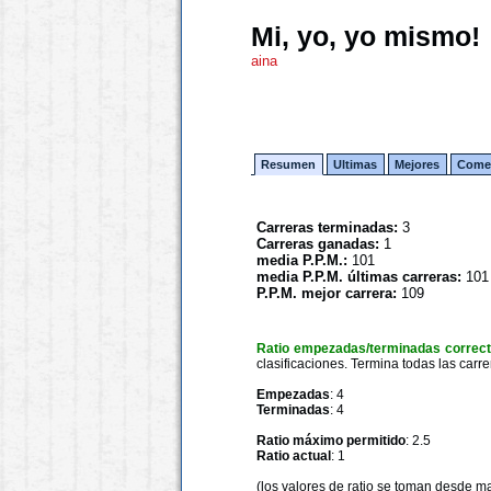
Mi, yo, yo mismo!
aina
Resumen
Ultimas
Mejores
Comen
Carreras terminadas:
3
Carreras ganadas:
1
media P.P.M.:
101
media P.P.M. últimas carreras:
101
P.P.M. mejor carrera:
109
Ratio empezadas/terminadas correc
clasificaciones. Termina todas las carre
Empezadas
: 4
Terminadas
: 4
Ratio máximo permitido
: 2.5
Ratio actual
: 1
(los valores de ratio se toman desde m