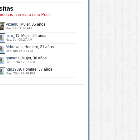
sitas
ersonas han visto este Perfil
Pixie90
, Mujer, 35 años
Mar. 5th 11:36 AM
mire_11
, Mujer, 24 años
Nov. 9th 09:27 AM
Mrbrowns
, Hombre, 21 años
Dec. 8th 15:31 PM
gomaria
, Mujer, 36 años
Sep. 27th 17:57 PM
hgd1989
, Hombre, 37 años
May. 20th 19:49 PM