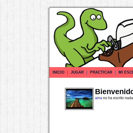
INICIO
JUGAR
PRACTICAR
MI ESC
Bienvenido 
aina
no ha escrito nada