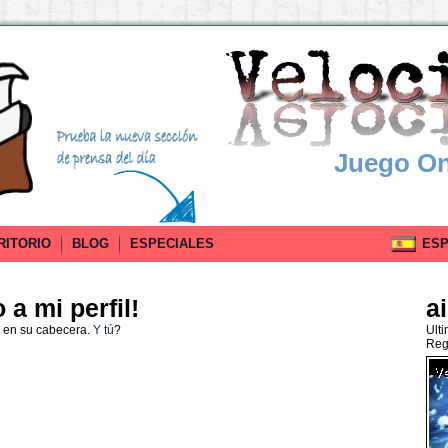
Juego On
RITORIO
BLOG
ESPECIALES
ESPA
a mi perfil!
a
 en su cabecera.
Y tú
?
Ult
Reg