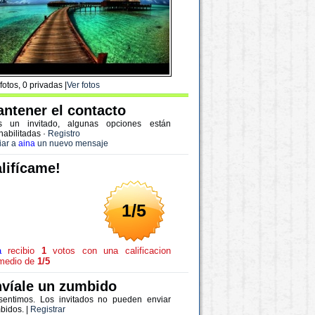
fotos, 0 privadas |
Ver fotos
ntener el contacto
s un invitado, algunas opciones están
habilitadas
·
Registro
iar a
aina
un nuevo mensaje
lifícame!
1/5
a
recibio
1
votos con una calificacion
medio de
1/5
víale un zumbido
sentimos. Los invitados no pueden enviar
bidos. |
Registrar