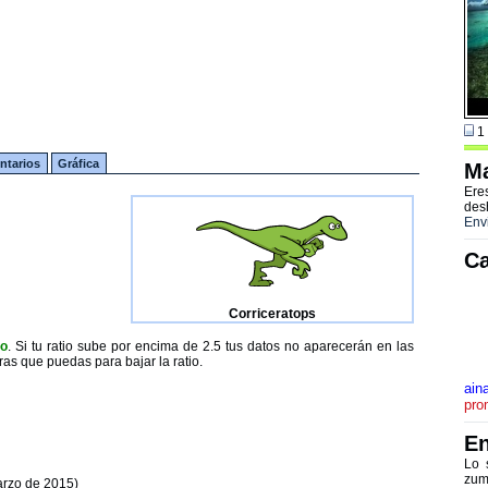
1 
tarios
Gráfica
Ma
Ere
des
Env
Ca
Corriceratops
to
. Si tu ratio sube por encima de 2.5 tus datos no aparecerán en las
ras que puedas para bajar la ratio.
ain
pro
En
Lo 
zum
arzo de 2015)