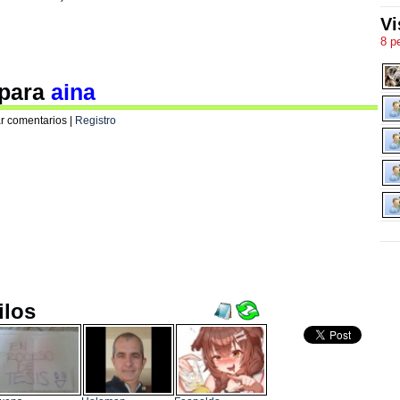
Vi
8 p
 para
aina
r comentarios |
Registro
ilos