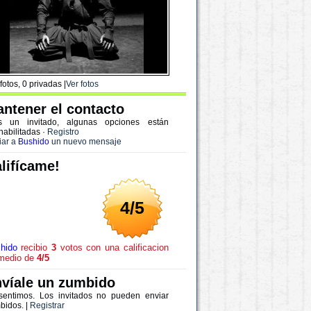
fotos, 0 privadas |
Ver fotos
ntener el contacto
s un invitado, algunas opciones están
habilitadas
·
Registro
iar a
Bushido
un nuevo mensaje
lifícame!
4/5
hido
recibio
3
votos con una calificacion
medio de
4/5
víale un zumbido
sentimos. Los invitados no pueden enviar
bidos. |
Registrar