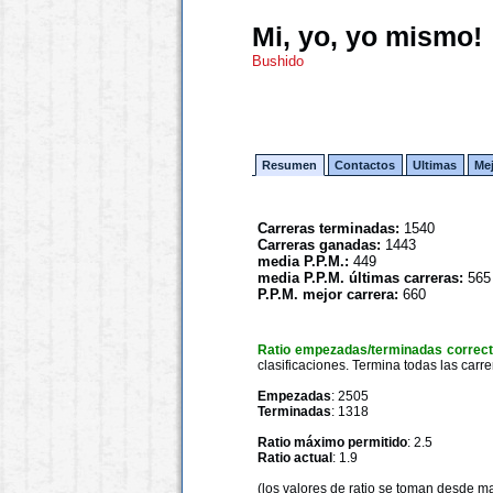
Mi, yo, yo mismo!
Bushido
Resumen
Contactos
Ultimas
Me
Carreras terminadas:
1540
Carreras ganadas:
1443
media P.P.M.:
449
media P.P.M. últimas carreras:
565
P.P.M. mejor carrera:
660
Ratio empezadas/terminadas correc
clasificaciones. Termina todas las carre
Empezadas
: 2505
Terminadas
: 1318
Ratio máximo permitido
: 2.5
Ratio actual
: 1.9
(los valores de ratio se toman desde m