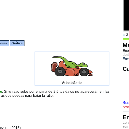
3 
jores
Gráfica
Ma
Ere
des
Env
Ca
Velocidáctilo
to
. Si tu ratio sube por encima de 2.5 tus datos no aparecerán en las
ras que puedas para bajar la ratio.
Bus
pro
En
Lo 
zum
arzo de 2015)