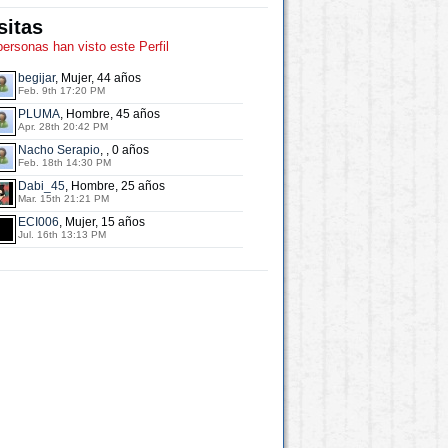
sitas
personas han visto este Perfil
begijar
, Mujer, 44 años
Feb. 9th 17:20 PM
PLUMA
, Hombre, 45 años
Apr. 28th 20:42 PM
Nacho Serapio
, , 0 años
Feb. 18th 14:30 PM
Dabi_45
, Hombre, 25 años
Mar. 15th 21:21 PM
ECI006
, Mujer, 15 años
Jul. 16th 13:13 PM