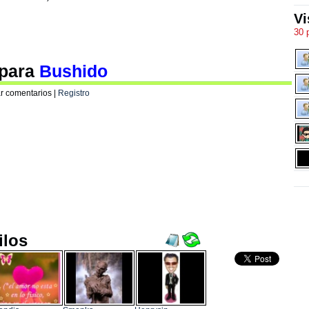
Vi
30 
 para
Bushido
r comentarios |
Registro
ilos