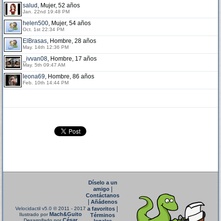
salud
, Mujer, 52 años
Jan. 22nd 19:48 PM
helen500
, Mujer, 54 años
Oct. 1st 22:34 PM
ElBrasas
, Hombre, 28 años
May. 14th 12:36 PM
_ivvan08
, Hombre, 17 años
May. 5th 09:47 AM
leona69
, Hombre, 86 años
Feb. 10th 14:44 PM
Díselo a un
|
amigo
Contáctanos
|
Añádenos
|
Velocidactil v5.0
© 2011 - 2017
a favoritos
Mach&Guito
Ilustrado por
Términos
César
Desarrollado por