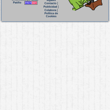
legales
Patiño
|
Contacto
|
Publicidad
|
Colabora
Política de
Cookies