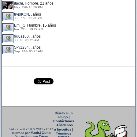
itachi
, Hombre, 21 años
May. 15th 16:26 PM
trvpIKON
, , años
Jun. 15th 21:41 PM
Emi_G
, Hombre, 15 años
Nov. 22nd 19:29 PM
9u0s1u0
, , años
Jul. 6th 01:23 AM
Sky1234
, , años
Sep. 14th 05:23 AM
Díselo a un
|
amigo
Contáctanos
|
Añádenos
|
Velocidactil v5.0
© 2011 - 2017
a favoritos
Mach&Guito
Ilustrado por
Términos
César
Desarrollado por