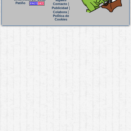
legales
Patiño
|
Contacto
|
Publicidad
|
Colabora
Política de
Cookies