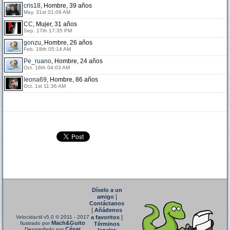
cris18
, Hombre, 39 años
May. 31st 01:09 AM
CC
, Mujer, 31 años
Sep. 17th 17:35 PM
gonzu
, Hombre, 26 años
Feb. 18th 05:14 AM
Pe_ruano
, Hombre, 24 años
Oct. 16th 04:03 AM
leona69
, Hombre, 86 años
Oct. 1st 11:36 AM
Díselo a un
|
amigo
Contáctanos
|
Añádenos
|
Velocidactil v5.0
© 2011 - 2017
a favoritos
Mach&Guito
Ilustrado por
Términos
César
Desarrollado por