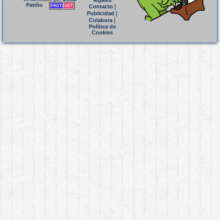
legales
Patiño
|
Contacto
|
Publicidad
|
Colabora
Política de
Cookies