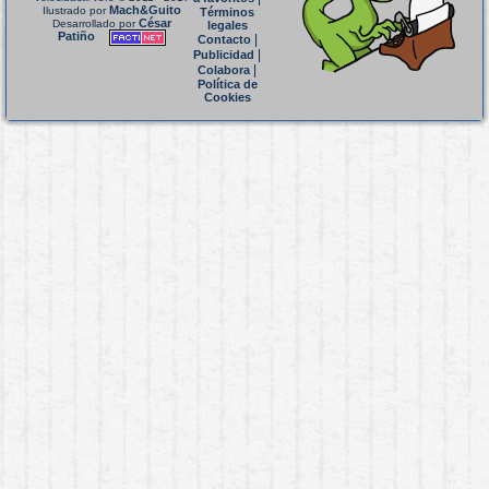
Mach&Guito
Ilustrado por
Términos
César
Desarrollado por
legales
Patiño
|
Contacto
|
Publicidad
|
Colabora
Política de
Cookies