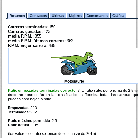
Resumen
Contactos
Ultimas
Mejores
Comentarios
Gráfica
Carreras terminadas:
150
Carreras ganadas:
123
media P.P.M.:
355
media P.P.M. últimas carreras:
362
P.P.M. mejor carrera:
485
Motosaurio
Ratio empezadas/terminadas correcto
. Si tu ratio sube por encima de 2.5 tu
datos no aparecerán en las clasificaciones. Termina todas las carreras qu
puedas para bajar la ratio.
Empezadas
: 213
Terminadas
: 202
Ratio máximo permitido
: 2.5
Ratio actual
: 1.05
(los valores de ratio se toman desde marzo de 2015)