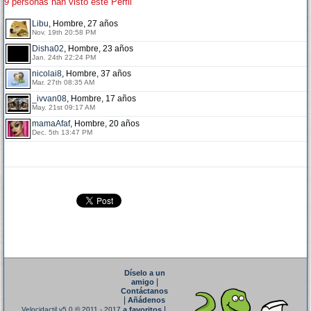
9 personas han visto este Perfil
Libu
, Hombre, 27 años
Nov. 19th 20:58 PM
Disha02
, Hombre, 23 años
Jan. 24th 22:24 PM
nicolai8
, Hombre, 37 años
Mar. 27th 08:35 AM
_ivvan08
, Hombre, 17 años
May. 21st 09:17 AM
mamaAfaf
, Hombre, 20 años
Dec. 5th 13:47 PM
Díselo a un
|
amigo
Contáctanos
|
Añádenos
|
Velocidactil v5.0
© 2011 - 2017
a favoritos