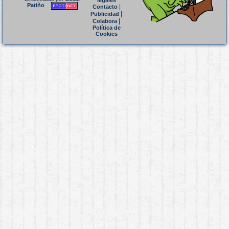
legales
Patiño
|
Contacto
|
Publicidad
|
Colabora
Política de
Cookies