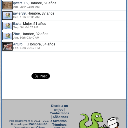
qwert_16
, Hombre, 51 años
Aug. 29th 11:06 AM
javier89
, Hombre, 37 años
Dec. 13th 03:35 AM
flavia
, Mujer, 51 años
Sep. 5th 04:57 AM
Zinc
, Hombre, 32 años
Jan. 30th 03:40 AM
Arturo__
, Hombre, 34 años
Feb. 13th 20:12 PM
Díselo a un
|
amigo
Contáctanos
|
Añádenos
|
Velocidactil v5.0
© 2011 - 2017
a favoritos
Mach&Guito
Ilustrado por
Términos
César
Desarrollado por