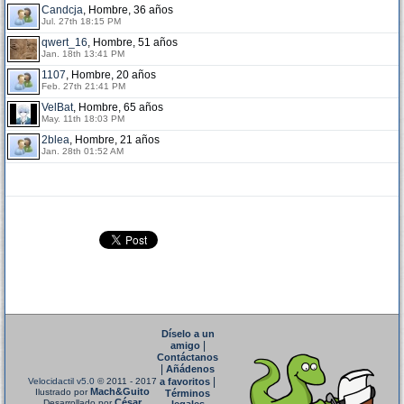
Candcja
, Hombre, 36 años
Jul. 27th 18:15 PM
qwert_16
, Hombre, 51 años
Jan. 18th 13:41 PM
1107
, Hombre, 20 años
Feb. 27th 21:41 PM
VelBat
, Hombre, 65 años
May. 11th 18:03 PM
2blea
, Hombre, 21 años
Jan. 28th 01:52 AM
Díselo a un
|
amigo
Contáctanos
|
Añádenos
|
Velocidactil v5.0
© 2011 - 2017
a favoritos
Mach&Guito
Ilustrado por
Términos
César
Desarrollado por