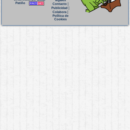
legales
Patiño
|
Contacto
|
Publicidad
|
Colabora
Política de
Cookies