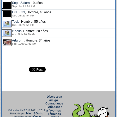
Sega Saturn
, , 0 años
Sep. 1st 21:16 PM
FKL6633
, Hombre, 40 años
Oct. 9th 23:54 PM
Teclo
, Hombre, 55 años
Oct. 9th 23:55 PM
elpollo
, Hombre, 20 años
Apr. 29th 10:39 AM
Arturo__
, Hombre, 34 años
Feb. 10th 01:51 AM
Díselo a un
|
amigo
Contáctanos
|
Añádenos
|
Velocidactil v5.0
© 2011 - 2017
a favoritos
Mach&Guito
Ilustrado por
Términos
César
Desarrollado por