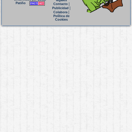
legales
Patiño
|
Contacto
|
Publicidad
|
Colabora
Política de
Cookies