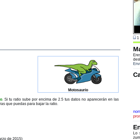
1 
Ma
Ere
des
Env
Ca
Motosaurio
to
. Si tu ratio sube por encima de 2.5 tus datos no aparecerán en las
ras que puedas para bajar la ratio.
nor
pro
En
Lo 
zum
arzo de 2015)