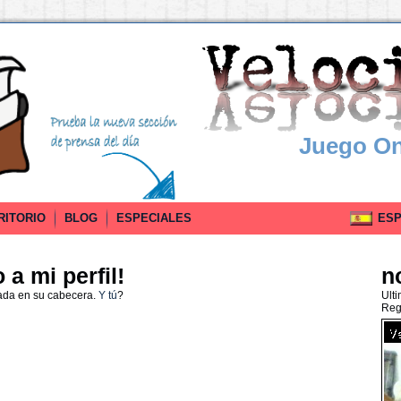
Juego On
RITORIO
BLOG
ESPECIALES
ESPA
a mi perfil!
n
ada en su cabecera.
Y tú
?
Ult
Reg