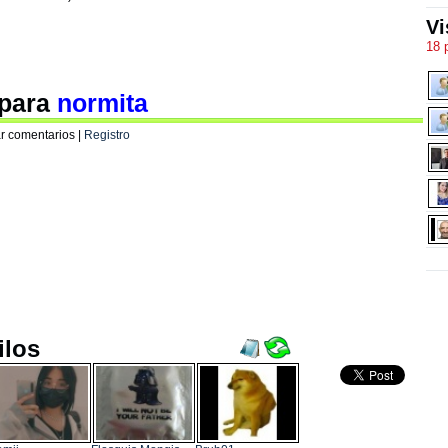
Vi
18 
 para
normita
r comentarios |
Registro
ilos