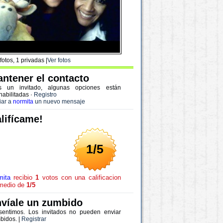
fotos, 1 privadas |
Ver fotos
ntener el contacto
s un invitado, algunas opciones están
habilitadas
·
Registro
iar a
normita
un nuevo mensaje
lifícame!
1/5
mita
recibio
1
votos con una calificacion
medio de
1/5
víale un zumbido
sentimos. Los invitados no pueden enviar
bidos. |
Registrar