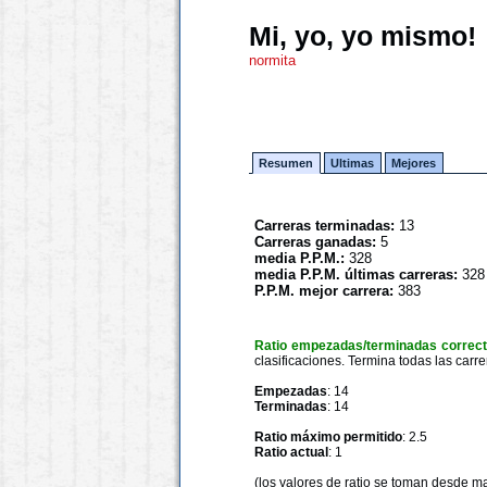
Mi, yo, yo mismo!
normita
Resumen
Ultimas
Mejores
Carreras terminadas:
13
Carreras ganadas:
5
media P.P.M.:
328
media P.P.M. últimas carreras:
328
P.P.M. mejor carrera:
383
Ratio empezadas/terminadas correc
clasificaciones. Termina todas las carre
Empezadas
: 14
Terminadas
: 14
Ratio máximo permitido
: 2.5
Ratio actual
: 1
(los valores de ratio se toman desde m