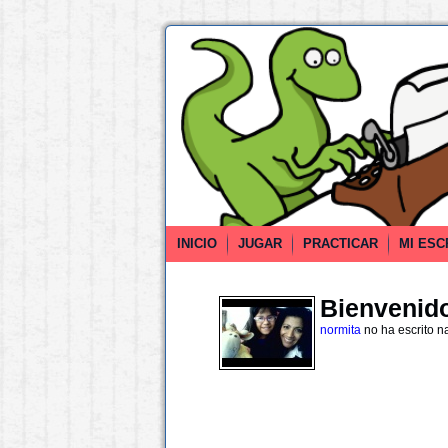
INICIO
JUGAR
PRACTICAR
MI ESC
Bienvenido 
normita
no ha escrito n