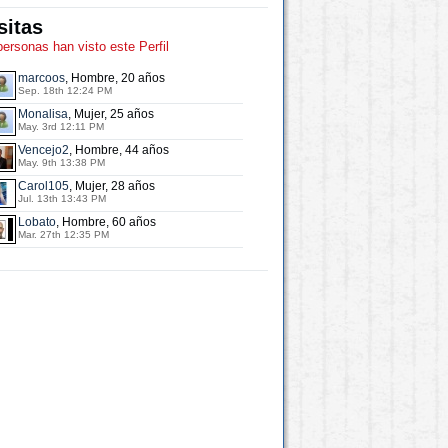
sitas
personas han visto este Perfil
marcoos
, Hombre, 20 años
Sep. 18th 12:24 PM
Monalisa
, Mujer, 25 años
May. 3rd 12:11 PM
Vencejo2
, Hombre, 44 años
May. 9th 13:38 PM
Carol105
, Mujer, 28 años
Jul. 13th 13:43 PM
Lobato
, Hombre, 60 años
Mar. 27th 12:35 PM