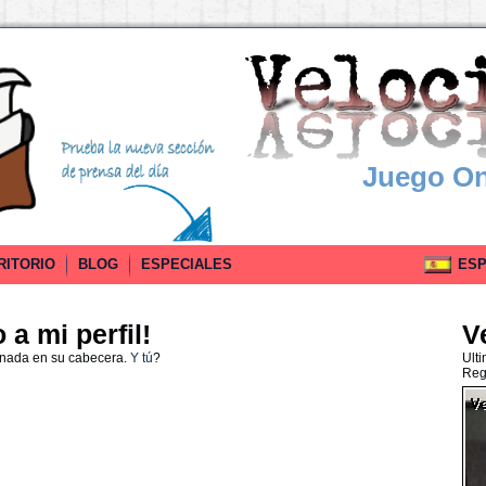
Juego On
RITORIO
BLOG
ESPECIALES
ESPA
a mi perfil!
V
 nada en su cabecera.
Y tú
?
Ult
Reg