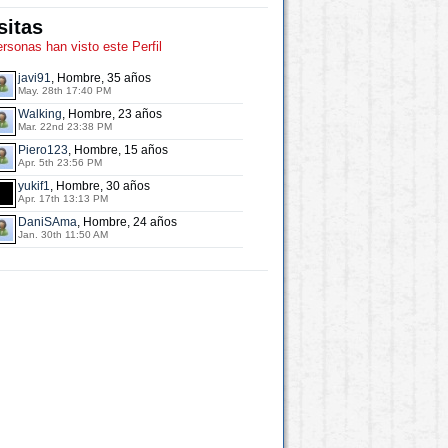
sitas
ersonas han visto este Perfil
javi91
, Hombre, 35 años
May. 28th 17:40 PM
Walking
, Hombre, 23 años
Mar. 22nd 23:38 PM
Piero123
, Hombre, 15 años
Apr. 5th 23:56 PM
yukif1
, Hombre, 30 años
Apr. 17th 13:13 PM
DaniSAma
, Hombre, 24 años
Jan. 30th 11:50 AM