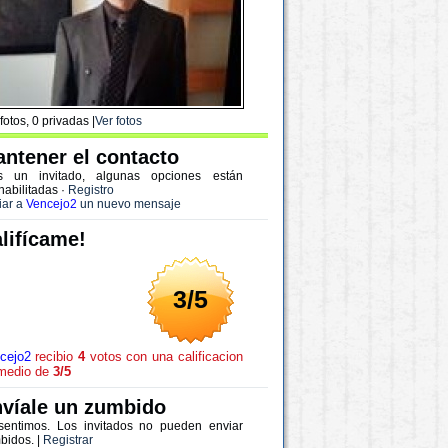
fotos, 0 privadas |
Ver fotos
ntener el contacto
s un invitado, algunas opciones están
habilitadas
·
Registro
iar a
Vencejo2
un nuevo mensaje
lifícame!
3/5
cejo2
recibio
4
votos con una calificacion
medio de
3/5
víale un zumbido
sentimos. Los invitados no pueden enviar
bidos. |
Registrar