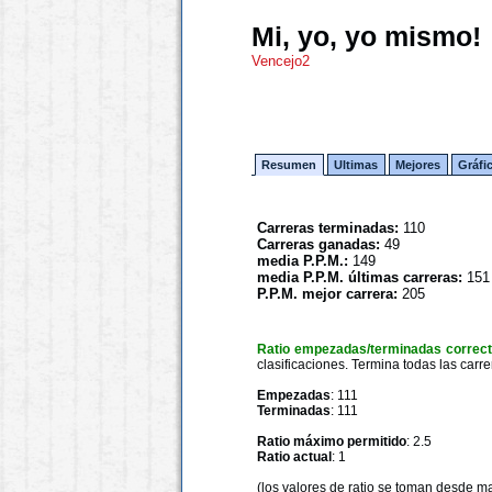
Mi, yo, yo mismo!
Vencejo2
Resumen
Ultimas
Mejores
Gráfi
Carreras terminadas:
110
Carreras ganadas:
49
media P.P.M.:
149
media P.P.M. últimas carreras:
151
P.P.M. mejor carrera:
205
Ratio empezadas/terminadas correc
clasificaciones. Termina todas las carre
Empezadas
: 111
Terminadas
: 111
Ratio máximo permitido
: 2.5
Ratio actual
: 1
(los valores de ratio se toman desde m