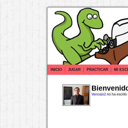
INICIO
JUGAR
PRACTICAR
MI ESC
Bienvenido 
Vencejo2
no ha escrito