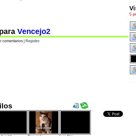
Vi
5 p
 para
Vencejo2
r comentarios |
Registro
ilos