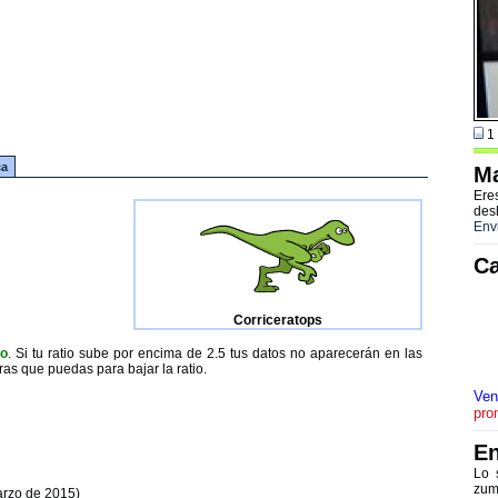
1 
ca
Ma
Ere
des
Env
Ca
Corriceratops
to
. Si tu ratio sube por encima de 2.5 tus datos no aparecerán en las
ras que puedas para bajar la ratio.
Ven
pro
En
Lo 
zum
arzo de 2015)