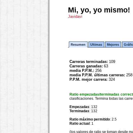
Mi, yo, yo mismo!
Javidavi
Resumen
Ultimas
Mejores
Gráfi
Carreras terminadas:
109
Carreras ganadas:
63
media P.P.M.:
256
media P.P.M. últimas carreras:
258
P.P.M. mejor carrera:
324
Ratio empezadas/terminadas correc
clasificaciones. Termina todas las carre
Empezadas
: 132
Terminadas
: 132
Ratio máximo permitido
: 2.5
Ratio actual
: 1
(los valores de ratio se toman desde m