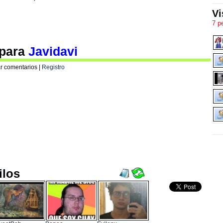
Vi
7 p
 para
Javidavi
r comentarios |
Registro
ilos