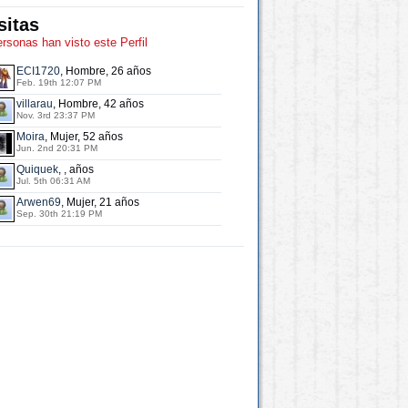
sitas
ersonas han visto este Perfil
ECI1720
, Hombre, 26 años
Feb. 19th 12:07 PM
villarau
, Hombre, 42 años
Nov. 3rd 23:37 PM
Moira
, Mujer, 52 años
Jun. 2nd 20:31 PM
Quiquek
, , años
Jul. 5th 06:31 AM
Arwen69
, Mujer, 21 años
Sep. 30th 21:19 PM