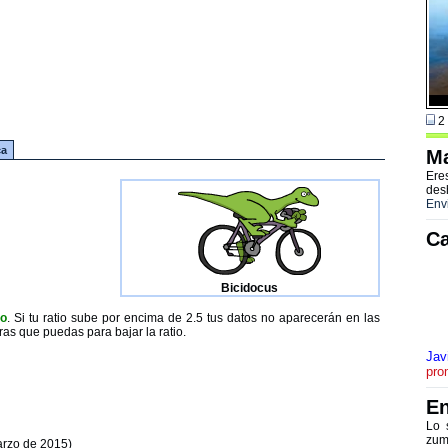
2 
ca
Ma
Ere
des
Env
Ca
Bicidocus
to
. Si tu ratio sube por encima de 2.5 tus datos no aparecerán en las
ras que puedas para bajar la ratio.
Jav
pro
En
Lo 
zum
arzo de 2015)