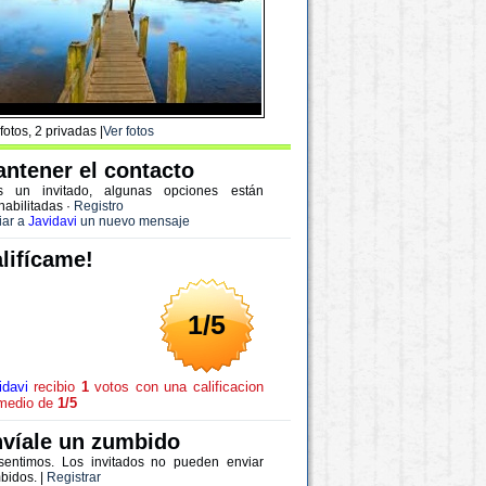
fotos, 2 privadas |
Ver fotos
ntener el contacto
s un invitado, algunas opciones están
habilitadas
·
Registro
iar a
Javidavi
un nuevo mensaje
lifícame!
1/5
idavi
recibio
1
votos con una calificacion
medio de
1/5
víale un zumbido
sentimos. Los invitados no pueden enviar
bidos. |
Registrar