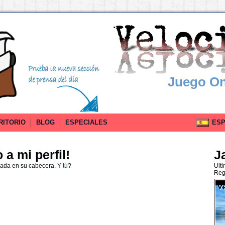
Juego On
RITORIO
BLOG
ESPECIALES
ESPA
a mi perfil!
J
nada en su cabecera.
Y tú
?
Ult
Reg