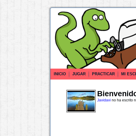
INICIO
JUGAR
PRACTICAR
MI ESC
Bienvenido 
Javidavi
no ha escrito 