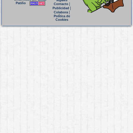
legales
Patiño
|
Contacto
|
Publicidad
|
Colabora
Política de
Cookies