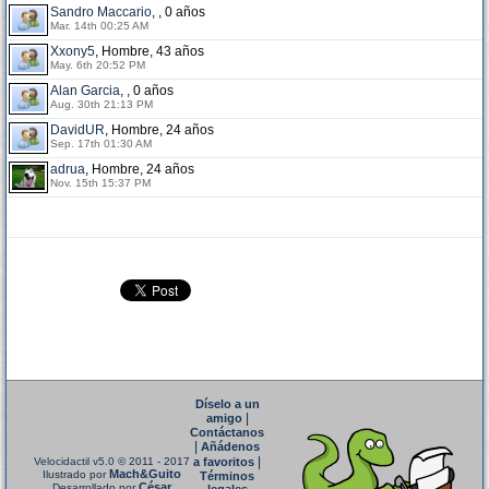
Sandro Maccario
, , 0 años
Mar. 14th 00:25 AM
Xxony5
, Hombre, 43 años
May. 6th 20:52 PM
Alan Garcia
, , 0 años
Aug. 30th 21:13 PM
DavidUR
, Hombre, 24 años
Sep. 17th 01:30 AM
adrua
, Hombre, 24 años
Nov. 15th 15:37 PM
Díselo a un
|
amigo
Contáctanos
|
Añádenos
|
Velocidactil v5.0
© 2011 - 2017
a favoritos
Mach&Guito
Ilustrado por
Términos
César
Desarrollado por