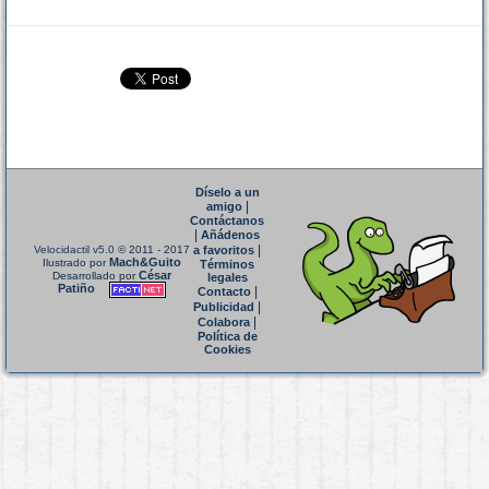
Díselo a un
|
amigo
Contáctanos
|
Añádenos
|
Velocidactil v5.0
© 2011 - 2017
a favoritos
Mach&Guito
Ilustrado por
Términos
César
Desarrollado por
legales
Patiño
|
Contacto
|
Publicidad
|
Colabora
Política de
Cookies