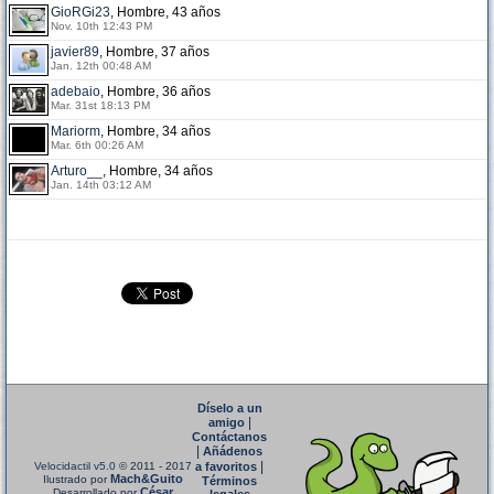
GioRGi23
, Hombre, 43 años
Nov. 10th 12:43 PM
javier89
, Hombre, 37 años
Jan. 12th 00:48 AM
adebaio
, Hombre, 36 años
Mar. 31st 18:13 PM
Mariorm
, Hombre, 34 años
Mar. 6th 00:26 AM
Arturo__
, Hombre, 34 años
Jan. 14th 03:12 AM
Díselo a un
|
amigo
Contáctanos
|
Añádenos
|
Velocidactil v5.0
© 2011 - 2017
a favoritos
Mach&Guito
Ilustrado por
Términos
César
Desarrollado por