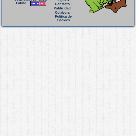
legales
Patiño
|
Contacto
|
Publicidad
|
Colabora
Política de
Cookies