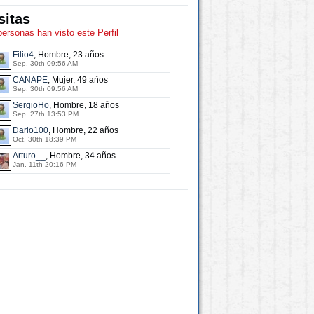
sitas
personas han visto este Perfil
Filio4
, Hombre, 23 años
Sep. 30th 09:56 AM
CANAPE
, Mujer, 49 años
Sep. 30th 09:56 AM
SergioHo
, Hombre, 18 años
Sep. 27th 13:53 PM
Dario100
, Hombre, 22 años
Oct. 30th 18:39 PM
Arturo__
, Hombre, 34 años
Jan. 11th 20:16 PM