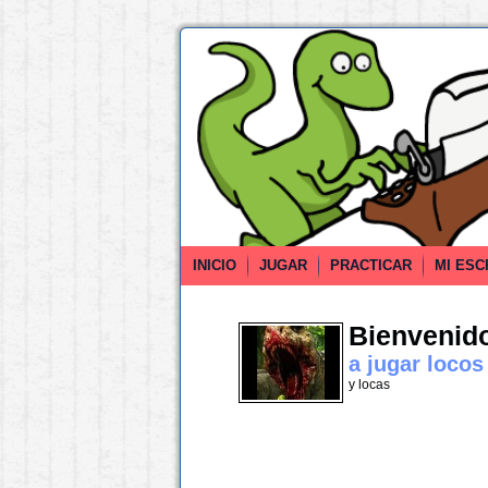
INICIO
JUGAR
PRACTICAR
MI ESC
Bienvenido 
a jugar locos
y locas