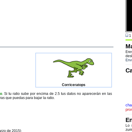
1 
Ma
Ere
des
Env
Ca
Corriceratops
to
. Si tu ratio sube por encima de 2.5 tus datos no aparecerán en las
ras que puedas para bajar la ratio.
ch
pro
En
Lo 
zum
arzo de 2015)