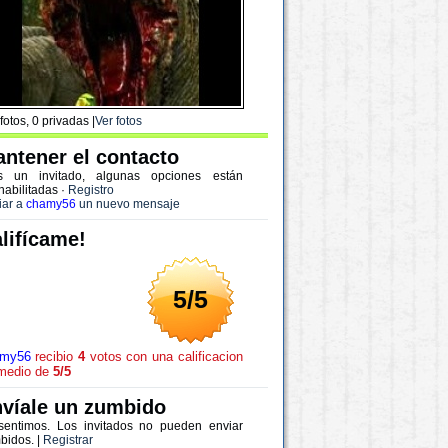
fotos, 0 privadas |
Ver fotos
ntener el contacto
s un invitado, algunas opciones están
habilitadas
·
Registro
iar a
chamy56
un nuevo mensaje
lifícame!
5/5
amy56
recibio
4
votos con una calificacion
medio de
5/5
víale un zumbido
sentimos. Los invitados no pueden enviar
bidos. |
Registrar