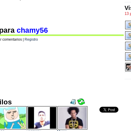
Vi
13 
 para
chamy56
r comentarios |
Registro
ilos