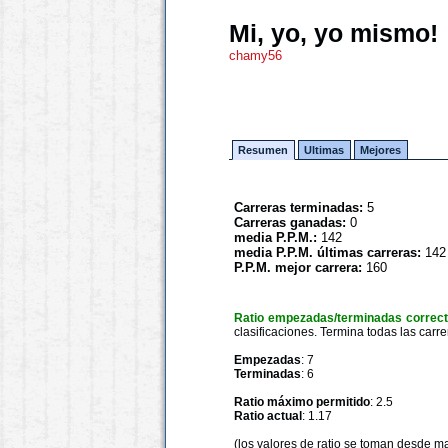
Mi, yo, yo mismo!
chamy56
Resumen
Ultimas
Mejores
Carreras terminadas:
5
Carreras ganadas:
0
media P.P.M.:
142
media P.P.M. últimas carreras:
142
P.P.M. mejor carrera:
160
Ratio empezadas/terminadas correc
clasificaciones. Termina todas las carre
Empezadas
: 7
Terminadas
: 6
Ratio máximo permitido
: 2.5
Ratio actual
: 1.17
(los valores de ratio se toman desde m