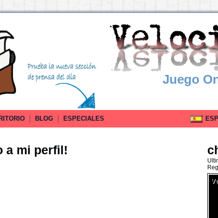
Juego On
RITORIO
BLOG
ESPECIALES
ESPA
a mi perfil!
c
Ult
Reg