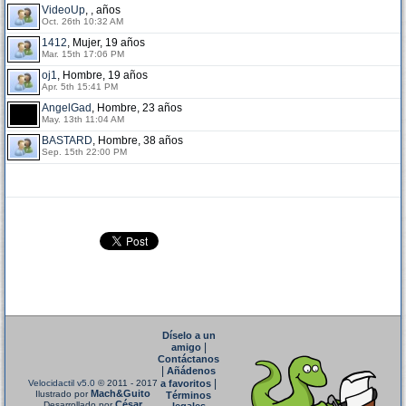
VideoUp
, , años
Oct. 26th 10:32 AM
1412
, Mujer, 19 años
Mar. 15th 17:06 PM
oj1
, Hombre, 19 años
Apr. 5th 15:41 PM
AngelGad
, Hombre, 23 años
May. 13th 11:04 AM
BASTARD
, Hombre, 38 años
Sep. 15th 22:00 PM
Díselo a un
|
amigo
Contáctanos
|
Añádenos
|
Velocidactil v5.0
© 2011 - 2017
a favoritos
Mach&Guito
Ilustrado por
Términos
César
Desarrollado por