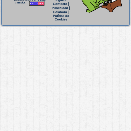
legales
Patiño
|
Contacto
|
Publicidad
|
Colabora
Política de
Cookies