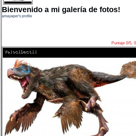
Bienvenido a mi galería de fotos!
amayaper's profile
Puntaje 0/5, 0