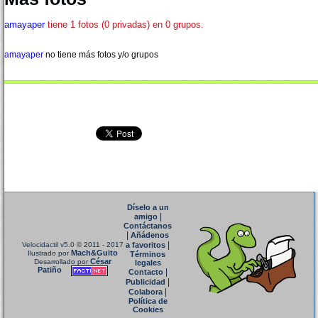
amayaper
tiene 1 fotos (0 privadas) en 0 grupos.
amayaper
no tiene más fotos y/o grupos
Díselo a un
|
amigo
Contáctanos
|
Añádenos
|
Velocidactil v5.0
© 2011 - 2017
a favoritos
Mach&Guito
Ilustrado por
Términos
César
Desarrollado por
legales
Patiño
|
Contacto
|
Publicidad
|
Colabora
Política de
Cookies