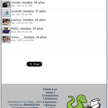
chrisfer
, Hombre, 50 años
Dec. 3rd 13:51 PM
javier89
, Hombre, 37 años
Jan. 8th 19:19 PM
josehyo
, Hombre, 44 años
Apr. 11th 23:55 PM
PMSL
, Hombre, 35 años
Sep. 8th 10:24 AM
Arturo__
, Hombre, 34 años
Feb. 12th 16:44 PM
Díselo a un
|
amigo
Contáctanos
|
Añádenos
|
Velocidactil v5.0
© 2011 - 2017
a favoritos
Mach&Guito
Ilustrado por
Términos
César
Desarrollado por