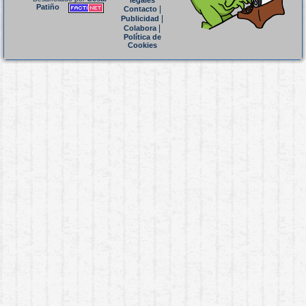
legales
Patiño
|
Contacto
|
Publicidad
|
Colabora
Política de
Cookies