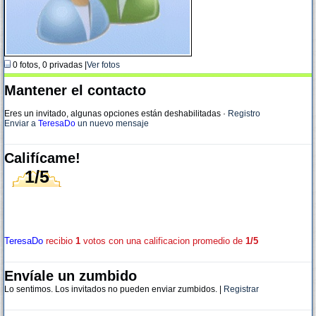
0 fotos, 0 privadas |
Ver fotos
Mantener el contacto
Eres un invitado, algunas opciones están deshabilitadas
·
Registro
Enviar a
TeresaDo
un nuevo mensaje
Califícame!
1/5
TeresaDo
recibio
1
votos con una calificacion promedio de
1/5
Envíale un zumbido
Lo sentimos. Los invitados no pueden enviar zumbidos. |
Registrar