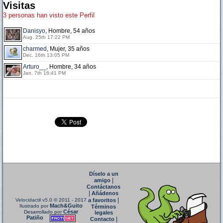
Visitas
3 personas han visto este Perfil
Danisyo
, Hombre, 54 años
Aug. 25th 17:22 PM
charmed
, Mujer, 35 años
Dec. 16th 13:05 PM
Arturo__
, Hombre, 34 años
Jan. 7th 16:41 PM
Díselo a un
|
amigo
Contáctanos
|
Añádenos
|
Velocidactil v5.0
© 2011 - 2017
a favoritos
Mach&Guito
Ilustrado por
Términos
César
Desarrollado por
legales
Patiño
|
Contacto