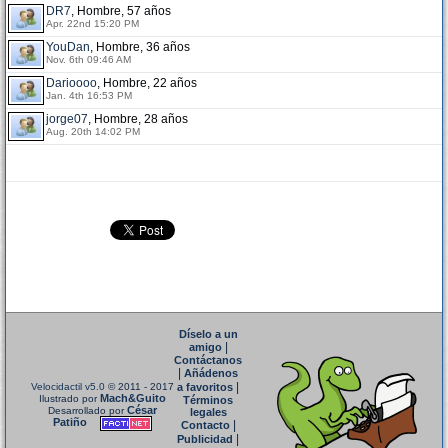
DR7
, Hombre, 57 años
Apr. 22nd 15:20 PM
YouDan
, Hombre, 36 años
Nov. 6th 09:46 AM
Darioooo
, Hombre, 22 años
Jan. 4th 16:53 PM
jorge07
, Hombre, 28 años
Aug. 20th 14:02 PM
Díselo a un
|
amigo
Contáctanos
|
Añádenos
|
Velocidactil v5.0
© 2011 - 2017
a favoritos
Mach&Guito
Ilustrado por
Términos
César
Desarrollado por
legales
Patiño
|
Contacto
|
Publicidad