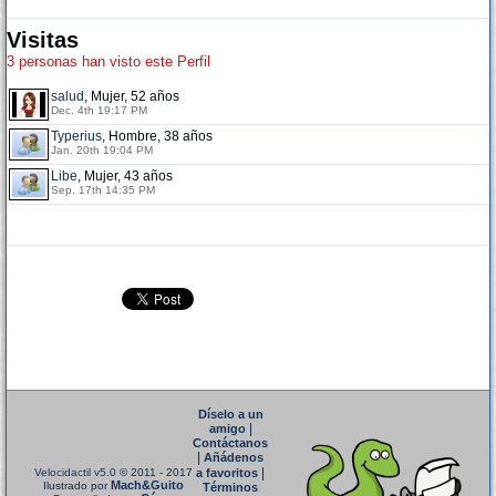
Visitas
3 personas han visto este Perfil
salud
, Mujer, 52 años
Dec. 4th 19:17 PM
Typerius
, Hombre, 38 años
Jan. 20th 19:04 PM
Libe
, Mujer, 43 años
Sep. 17th 14:35 PM
Díselo a un
|
amigo
Contáctanos
|
Añádenos
|
Velocidactil v5.0
© 2011 - 2017
a favoritos
Mach&Guito
Ilustrado por
Términos