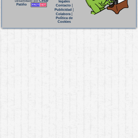
César
Desarrollado por
legales
Patiño
|
Contacto
|
Publicidad
|
Colabora
Política de
Cookies