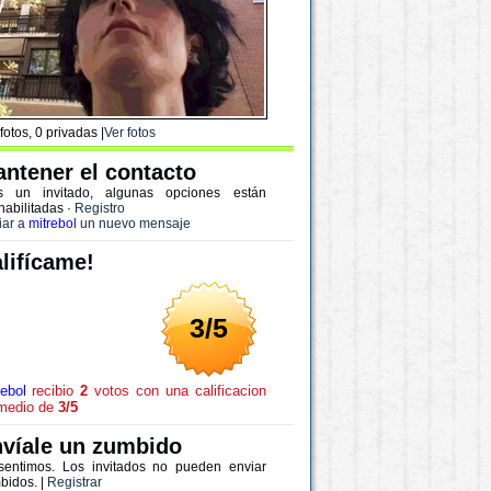
fotos, 0 privadas |
Ver fotos
ntener el contacto
s un invitado, algunas opciones están
habilitadas
·
Registro
iar a
mitrebol
un nuevo mensaje
lifícame!
3/5
rebol
recibio
2
votos con una calificacion
medio de
3/5
víale un zumbido
sentimos. Los invitados no pueden enviar
bidos. |
Registrar