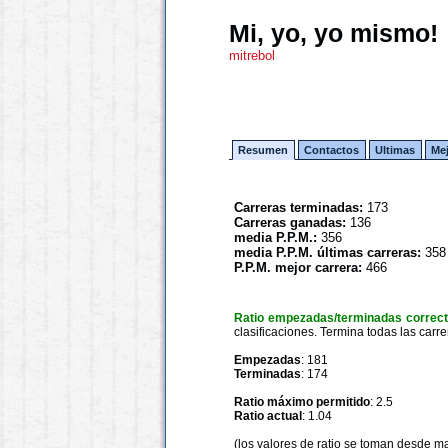
Mi, yo, yo mismo!
mitrebol
Resumen
Contactos
Ultimas
Me
Carreras terminadas:
173
Carreras ganadas:
136
media P.P.M.:
356
media P.P.M. últimas carreras:
358
P.P.M. mejor carrera:
466
Ratio empezadas/terminadas correc
clasificaciones. Termina todas las carre
Empezadas
: 181
Terminadas
: 174
Ratio máximo permitido
: 2.5
Ratio actual
: 1.04
(los valores de ratio se toman desde m