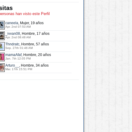
sitas
personas han visto este Perfil
caneela
, Mujer, 19 años
Apr. 2nd 07:53 AM
_ivvan08
, Hombre, 17 años
Apr. 2nd 08:48 AM
Thndratc
, Hombre, 57 años
Sep. 27th 01:46 AM
mamaAfaf
, Hombre, 20 años
Jan. 7th 12:05 PM
Arturo__
, Hombre, 34 años
Mar. 17th 15:51 PM