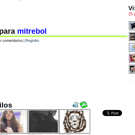
Vi
25 
 para
mitrebol
r comentarios |
Registro
ilos