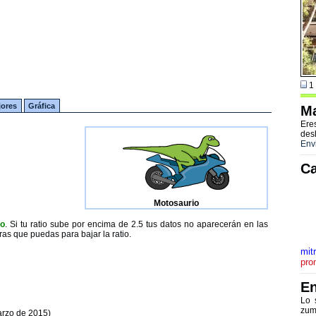
1 
jores
Gráfica
Ma
Ere
des
Env
Ca
Motosaurio
to
. Si tu ratio sube por encima de 2.5 tus datos no aparecerán en las
ras que puedas para bajar la ratio.
mit
pro
En
Lo 
zum
arzo de 2015)