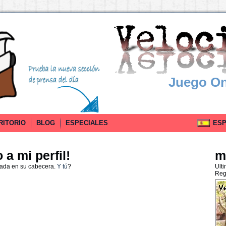
Juego On
RITORIO
BLOG
ESPECIALES
ESPA
a mi perfil!
m
nada en su cabecera.
Y tú
?
Ult
Reg