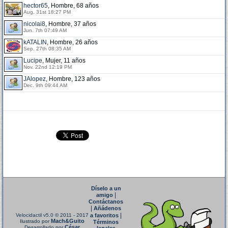
hector65
, Hombre, 68 años
Aug. 31st 18:27 PM
nicolai8
, Hombre, 37 años
Jun. 7th 07:49 AM
kATALIN
, Hombre, 26 años
Sep. 27th 08:35 AM
Lucipe
, Mujer, 11 años
Nov. 22nd 12:19 PM
JAlopez
, Hombre, 123 años
Dec. 9th 09:44 AM
Díselo a un
|
amigo
Contáctanos
|
Añádenos
|
Velocidactil v5.0
© 2011 - 2017
a favoritos
Mach&Guito
Ilustrado por
Términos
César
Desarrollado por