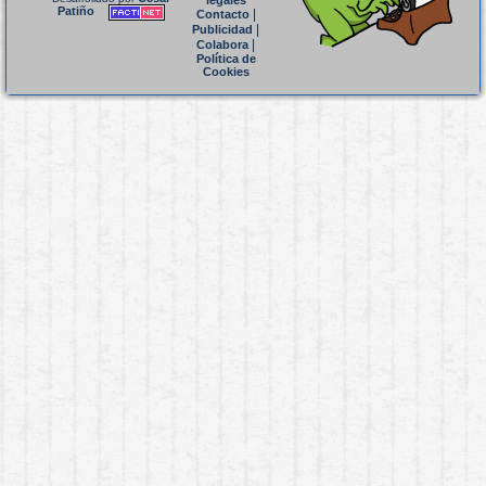
legales
Patiño
|
Contacto
|
Publicidad
|
Colabora
Política de
Cookies