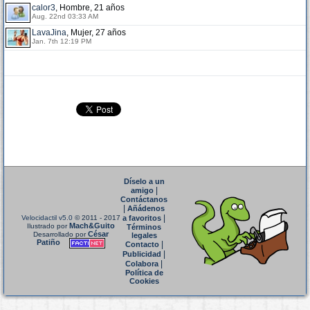
calor3
, Hombre, 21 años
Aug. 22nd 03:33 AM
LavaJina
, Mujer, 27 años
Jan. 7th 12:19 PM
Díselo a un
|
amigo
Contáctanos
|
Añádenos
|
Velocidactil v5.0
© 2011 - 2017
a favoritos
Mach&Guito
Ilustrado por
Términos
César
Desarrollado por
legales
Patiño
|
Contacto
|
Publicidad
|
Colabora
Política de
Cookies