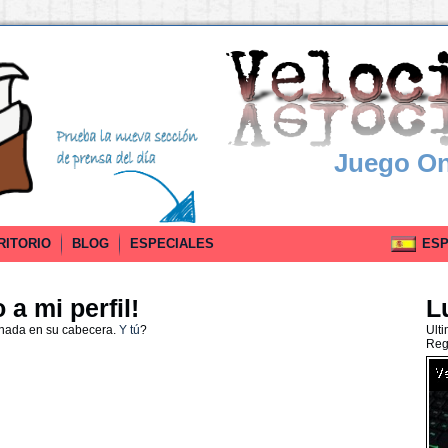
Juego On
RITORIO
BLOG
ESPECIALES
ESPA
a mi perfil!
L
 nada en su cabecera.
Y tú
?
Ult
Reg