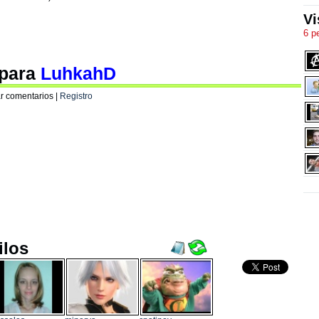
Vi
6 p
 para
LuhkahD
r comentarios |
Registro
ilos