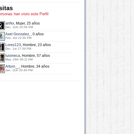
sitas
ersonas han visto este Perfil
anNx
, Mujer, 25 años
Dec. 11th 20:56 PM
Axel Gonzalez
, , 0 años
Feb. 3rd 22:00 PM
Lorex123
, Hombre, 23 años
Dec. 1st 17:39 PM
luismeca
, Hombre, 57 años
May. 19th 09:11 AM
Arturo__
, Hombre, 34 años
Jan. 11th 20:40 PM