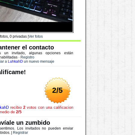
fotos, 0 privadas |
Ver fotos
ntener el contacto
s un invitado, algunas opciones están
habilitadas
·
Registro
iar a
LuhkahD
un nuevo mensaje
lifícame!
2/5
kahD
recibio
2
votos con una calificacion
medio de
2/5
víale un zumbido
sentimos. Los invitados no pueden enviar
bidos. |
Registrar