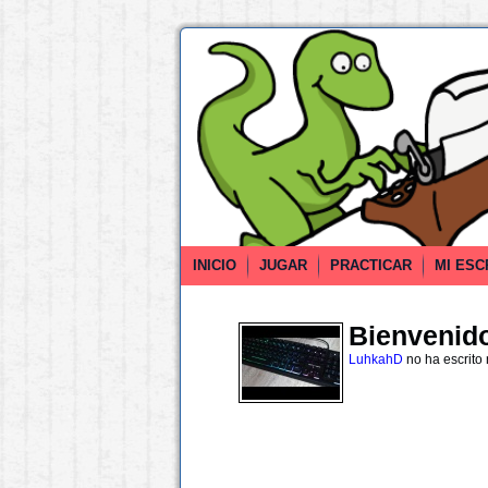
INICIO
JUGAR
PRACTICAR
MI ESC
Bienvenido 
LuhkahD
no ha escrito