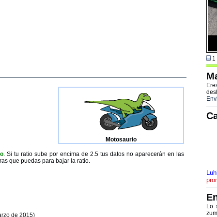
1 
Ma
Ere
des
Env
Ca
Motosaurio
to
. Si tu ratio sube por encima de 2.5 tus datos no aparecerán en las
ras que puedas para bajar la ratio.
Luh
pro
En
Lo 
zum
arzo de 2015)