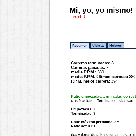
Mi, yo, yo mismo!
LuhkahD
Resumen
Ultimas
Mejores
Carreras terminadas:
3
Carreras ganadas:
2
media P.P.M.:
380
media P.P.M. últimas carreras:
380
P.P.M. mejor carrera:
394
Ratio empezadas/terminadas correc
clasificaciones. Termina todas las carre
Empezadas
: 3
Terminadas
: 3
Ratio máximo permitido
: 2.5
Ratio actual
: 1
(los valores de ratio se toman desde m