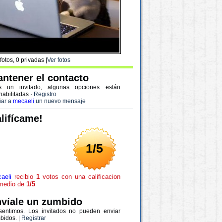
fotos, 0 privadas |
Ver fotos
ntener el contacto
s un invitado, algunas opciones están
habilitadas
·
Registro
iar a
mecaeli
un nuevo mensaje
lifícame!
1/5
aeli
recibio
1
votos con una calificacion
medio de
1/5
víale un zumbido
sentimos. Los invitados no pueden enviar
bidos. |
Registrar