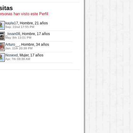
sitas
ersonas han visto este Perfil
kayla17
, Hombre, 21 años
Sep. 22nd 17:55 PM
_ivvan08
, Hombre, 17 años
May. 8th 13:01 PM
Arturo__
, Hombre, 34 años
Jan. 11th 20:39 PM
Nosexd
, Mujer, 17 años
Apr. 7th 08:39 AM