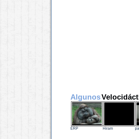
Algunos
Velocidáct
ERP
Hiram
pa