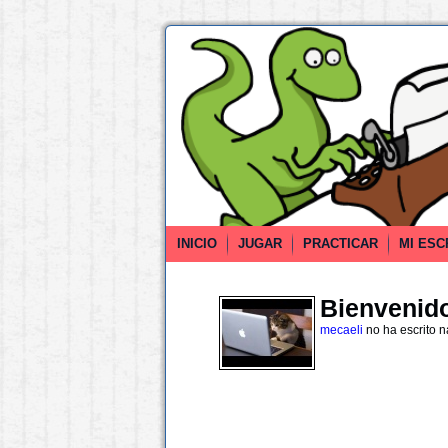
INICIO
JUGAR
PRACTICAR
MI ESC
Bienvenido 
mecaeli
no ha escrito 