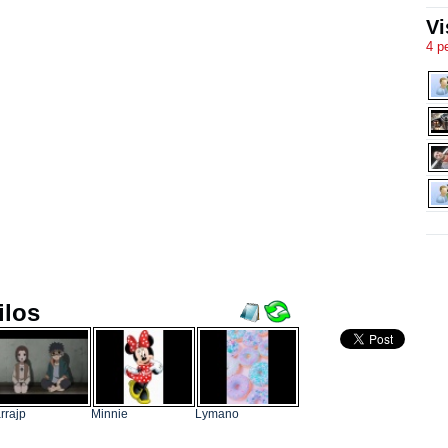
Vi
4 p
ilos
rrajp
Minnie
Lymano