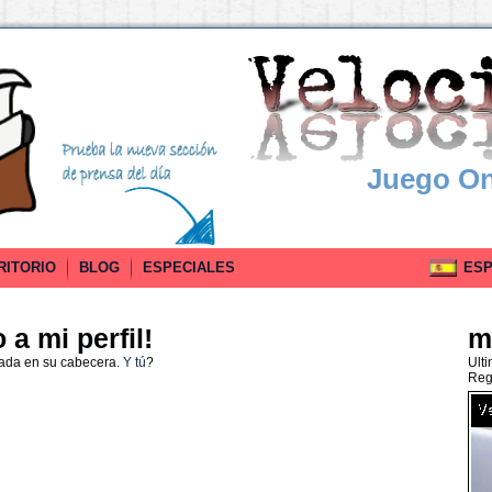
Juego On
RITORIO
BLOG
ESPECIALES
ESPA
a mi perfil!
m
nada en su cabecera.
Y tú
?
Ult
Reg