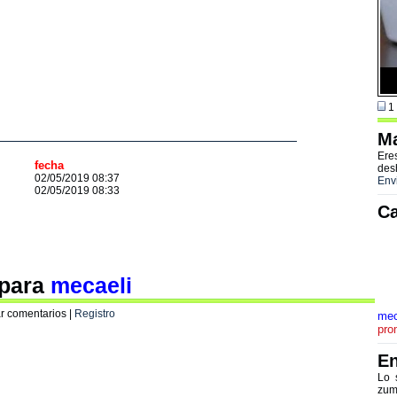
1 
Ma
Ere
fecha
des
02/05/2019 08:37
Env
02/05/2019 08:33
Ca
 para
mecaeli
r comentarios |
Registro
mec
pro
En
Lo 
zum