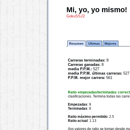
Mi, yo, yo mismo!
GokuSSJ2
Resumen
Ultimas
Mejores
Carreras terminadas:
8
Carreras ganadas:
8
media P.P.M.:
527
media P.P.M. últimas carreras:
527
P.P.M. mejor carrera:
561
Ratio empezadas/terminadas correc
clasificaciones. Termina todas las carre
Empezadas
: 9
Terminadas
: 8
Ratio máximo permitido
: 2.5
Ratio actual
: 1.13
(los valores de ratio se toman desde m