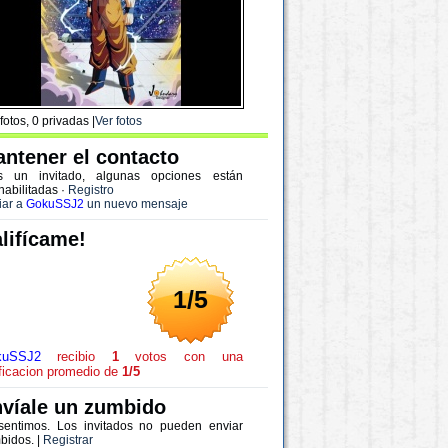
fotos, 0 privadas |
Ver fotos
ntener el contacto
s un invitado, algunas opciones están
habilitadas
·
Registro
iar a
GokuSSJ2
un nuevo mensaje
lifícame!
1/5
kuSSJ2
recibio
1
votos con una
ificacion promedio de
1/5
víale un zumbido
sentimos. Los invitados no pueden enviar
bidos. |
Registrar