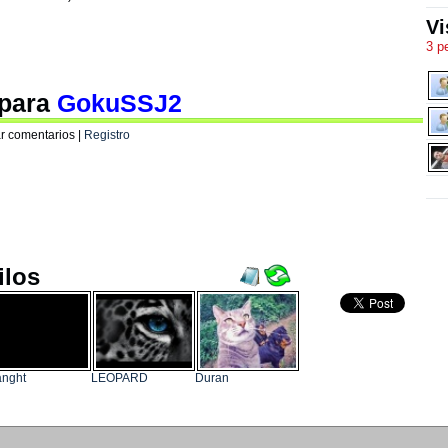
Vi
3 p
 para
GokuSSJ2
r comentarios |
Registro
ilos
nght
LEOPARD
Duran