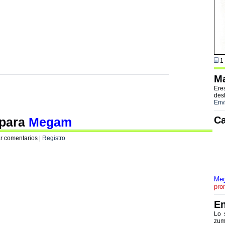
1 
Ma
Ere
des
Env
Ca
 para
Megam
r comentarios |
Registro
Me
pro
En
Lo 
zum