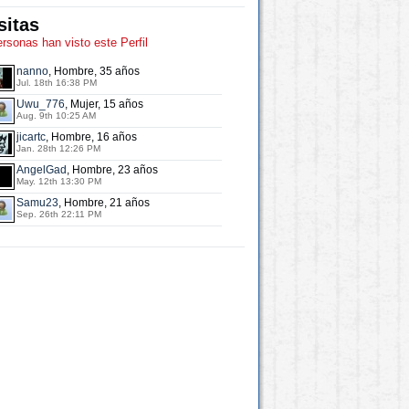
sitas
ersonas han visto este Perfil
nanno
, Hombre, 35 años
Jul. 18th 16:38 PM
Uwu_776
, Mujer, 15 años
Aug. 9th 10:25 AM
jicartc
, Hombre, 16 años
Jan. 28th 12:26 PM
AngelGad
, Hombre, 23 años
May. 12th 13:30 PM
Samu23
, Hombre, 21 años
Sep. 26th 22:11 PM