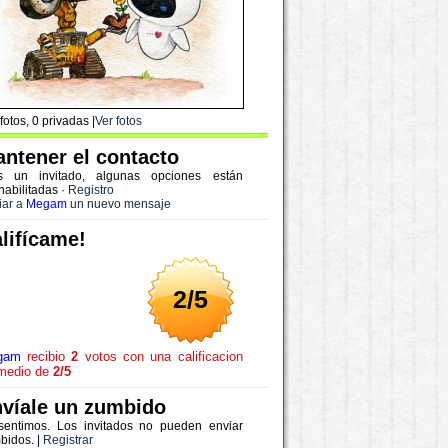
fotos, 0 privadas |
Ver fotos
ntener el contacto
s un invitado, algunas opciones están
habilitadas
·
Registro
iar a
Megam
un nuevo mensaje
lifícame!
2/5
gam
recibio
2
votos con una calificacion
medio de
2/5
víale un zumbido
sentimos. Los invitados no pueden enviar
bidos. |
Registrar