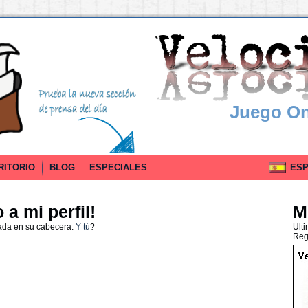
Juego On
RITORIO
BLOG
ESPECIALES
ESPA
a mi perfil!
M
ada en su cabecera.
Y tú
?
Ult
Reg