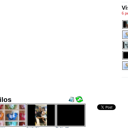
Vi
6 p
ilos