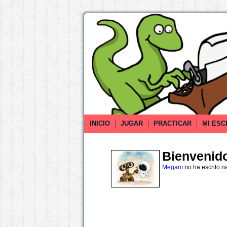
INICIO
JUGAR
PRACTICAR
MI ESC
Bienvenido 
Megam
no ha escrito n