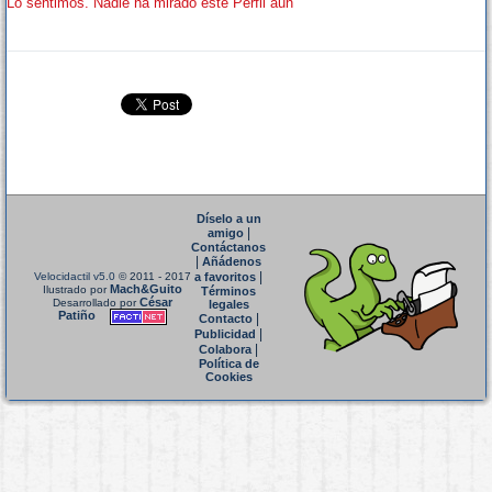
Lo sentimos. Nadie ha mirado este Perfil aun
Díselo a un
|
amigo
Contáctanos
|
Añádenos
|
Velocidactil v5.0
© 2011 - 2017
a favoritos
Mach&Guito
Ilustrado por
Términos
César
Desarrollado por
legales
Patiño
|
Contacto
|
Publicidad
|
Colabora
Política de
Cookies