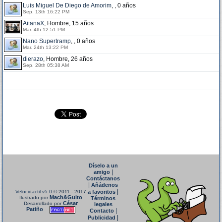
Luis Miguel De Diego de Amorim
, , 0 años
Sep. 13th 16:22 PM
AitanaX
, Hombre, 15 años
Mar. 4th 12:51 PM
Nano Supertramp
, , 0 años
Mar. 24th 13:22 PM
dierazo
, Hombre, 26 años
Sep. 28th 05:38 AM
Díselo a un
|
amigo
Contáctanos
|
Añádenos
|
Velocidactil v5.0
© 2011 - 2017
a favoritos
Mach&Guito
Ilustrado por
Términos
César
Desarrollado por
legales
Patiño
|
Contacto
|
Publicidad