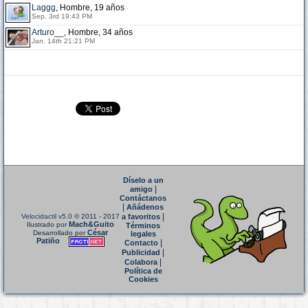
Laggg
, Hombre, 19 años
Sep. 3rd 19:43 PM
Arturo__
, Hombre, 34 años
Jan. 14th 21:21 PM
Díselo a un
|
amigo
Contáctanos
|
Añádenos
|
Velocidactil v5.0
© 2011 - 2017
a favoritos
Mach&Guito
Ilustrado por
Términos
César
Desarrollado por
legales
Patiño
|
Contacto
|
Publicidad
|
Colabora
Política de
Cookies