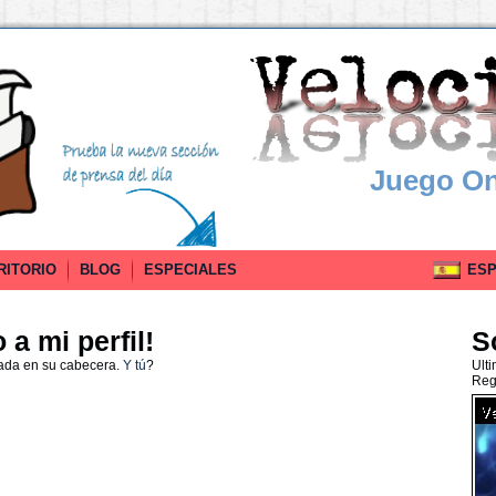
Juego On
RITORIO
BLOG
ESPECIALES
ESPA
a mi perfil!
S
nada en su cabecera.
Y tú
?
Ult
Reg