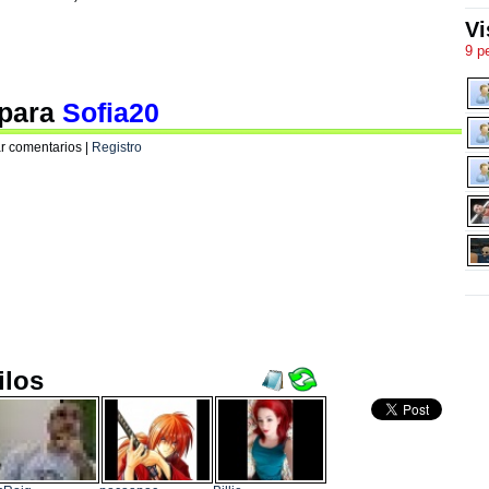
Vi
9 p
 para
Sofia20
r comentarios |
Registro
ilos