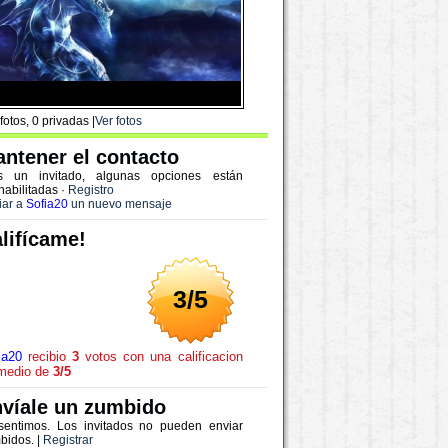
fotos, 0 privadas |
Ver fotos
ntener el contacto
s un invitado, algunas opciones están
habilitadas
·
Registro
iar a
Sofia20
un nuevo mensaje
lifícame!
3/5
ia20
recibio
3
votos con una calificacion
medio de
3/5
víale un zumbido
sentimos. Los invitados no pueden enviar
bidos. |
Registrar