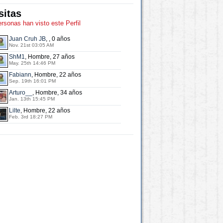
sitas
ersonas han visto este Perfil
Juan Cruh JB
, , 0 años
Nov. 21st 03:05 AM
ShM1
, Hombre, 27 años
May. 25th 14:46 PM
Fabiann
, Hombre, 22 años
Sep. 19th 16:01 PM
Arturo__
, Hombre, 34 años
Jan. 13th 15:45 PM
Lilte
, Hombre, 22 años
Feb. 3rd 18:27 PM