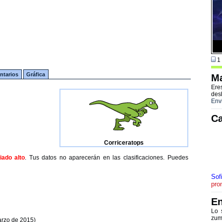
1 
tarios
Gráfica
Ma
Ere
des
Env
Ca
Corriceratops
ado alto
. Tus datos no aparecerán en las clasificaciones. Puedes
Sof
pro
En
Lo 
zum
arzo de 2015)