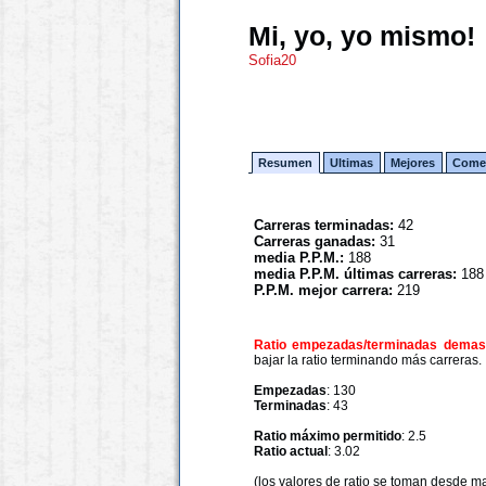
Mi, yo, yo mismo!
Sofia20
Resumen
Ultimas
Mejores
Comen
Carreras terminadas:
42
Carreras ganadas:
31
media P.P.M.:
188
media P.P.M. últimas carreras:
188
P.P.M. mejor carrera:
219
Ratio empezadas/terminadas demasi
bajar la ratio terminando más carreras.
Empezadas
: 130
Terminadas
: 43
Ratio máximo permitido
: 2.5
Ratio actual
: 3.02
(los valores de ratio se toman desde m