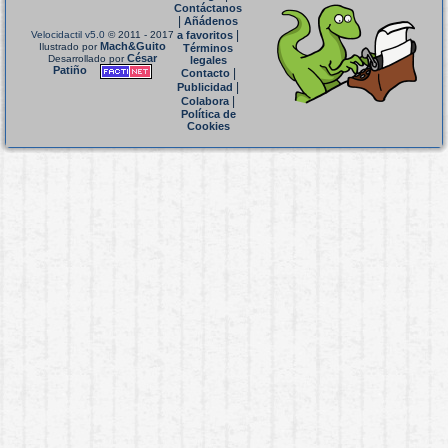
Contáctanos
|
Añádenos
|
Velocidactil v5.0
© 2011 - 2017
a favoritos
Mach&Guito
Ilustrado por
Términos
César
Desarrollado por
legales
Patiño
|
Contacto
|
Publicidad
|
Colabora
Política de
Cookies