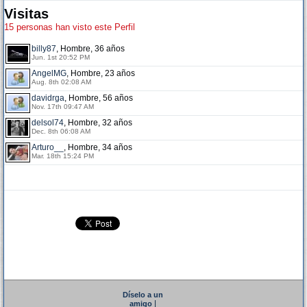
Visitas
15 personas han visto este Perfil
billy87
, Hombre, 36 años
Jun. 1st 20:52 PM
AngelMG
, Hombre, 23 años
Aug. 8th 02:08 AM
davidrga
, Hombre, 56 años
Nov. 17th 09:47 AM
delsol74
, Hombre, 32 años
Dec. 8th 06:08 AM
Arturo__
, Hombre, 34 años
Mar. 18th 15:24 PM
Díselo a un
|
amigo