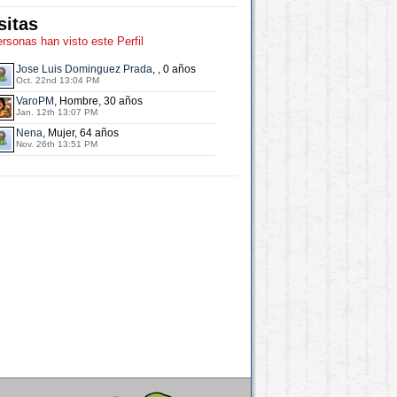
sitas
ersonas han visto este Perfil
Jose Luis Dominguez Prada
, , 0 años
Oct. 22nd 13:04 PM
VaroPM
, Hombre, 30 años
Jan. 12th 13:07 PM
Nena
, Mujer, 64 años
Nov. 26th 13:51 PM