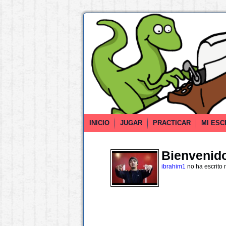
INICIO
JUGAR
PRACTICAR
MI ESC
Bienvenido 
ibrahim1
no ha escrito