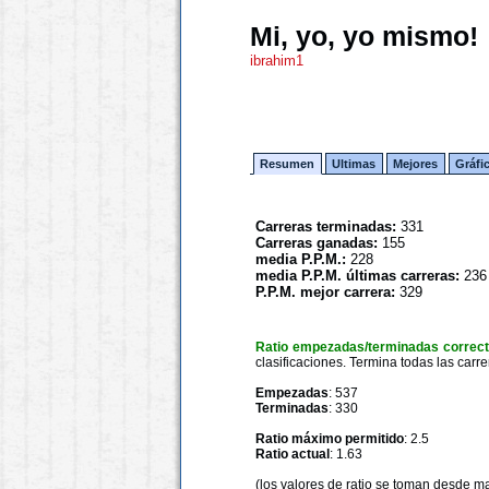
Mi, yo, yo mismo!
ibrahim1
Resumen
Ultimas
Mejores
Gráfi
Carreras terminadas:
331
Carreras ganadas:
155
media P.P.M.:
228
media P.P.M. últimas carreras:
236
P.P.M. mejor carrera:
329
Ratio empezadas/terminadas correc
clasificaciones. Termina todas las carre
Empezadas
: 537
Terminadas
: 330
Ratio máximo permitido
: 2.5
Ratio actual
: 1.63
(los valores de ratio se toman desde m