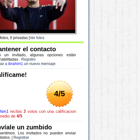
fotos, 0 privadas |
Ver fotos
ntener el contacto
s un invitado, algunas opciones están
habilitadas
·
Registro
iar a
ibrahim1
un nuevo mensaje
lifícame!
4/5
ahim1
recibio
3
votos con una calificacion
medio de
4/5
víale un zumbido
sentimos. Los invitados no pueden enviar
bidos. |
Registrar