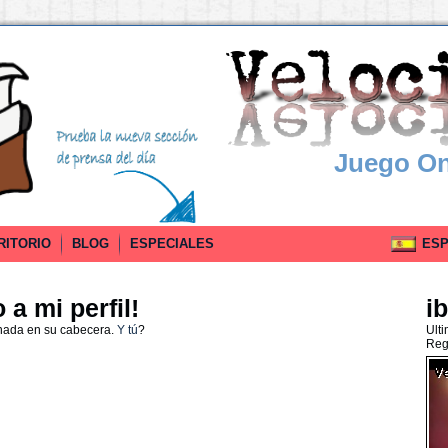
Juego On
RITORIO
BLOG
ESPECIALES
ESPA
a mi perfil!
i
 nada en su cabecera.
Y tú
?
Ult
Reg