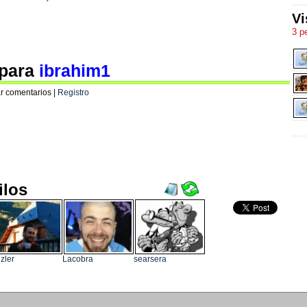
Vi
3 p
 para
ibrahim1
r comentarios |
Registro
ilos
nzler
Lacobra
searsera