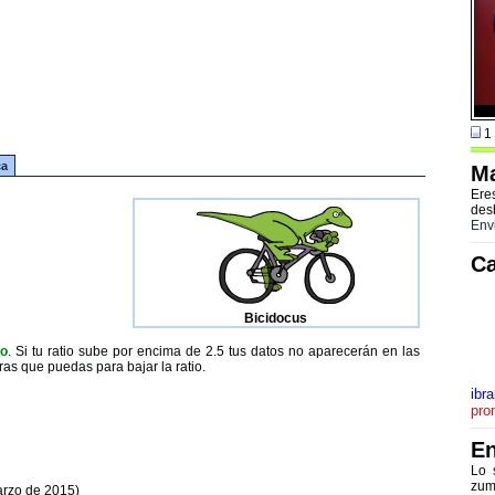
1 
ca
Ma
Ere
des
Env
Ca
Bicidocus
to
. Si tu ratio sube por encima de 2.5 tus datos no aparecerán en las
ras que puedas para bajar la ratio.
ibr
pro
En
Lo 
zum
arzo de 2015)