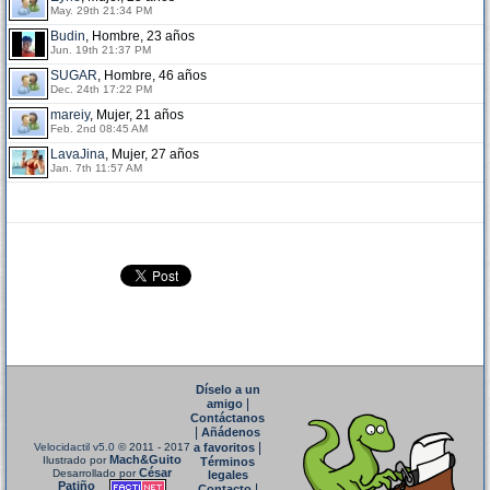
May. 29th 21:34 PM
Budin
, Hombre, 23 años
Jun. 19th 21:37 PM
SUGAR
, Hombre, 46 años
Dec. 24th 17:22 PM
mareiy
, Mujer, 21 años
Feb. 2nd 08:45 AM
LavaJina
, Mujer, 27 años
Jan. 7th 11:57 AM
Díselo a un
|
amigo
Contáctanos
|
Añádenos
|
Velocidactil v5.0
© 2011 - 2017
a favoritos
Mach&Guito
Ilustrado por
Términos
César
Desarrollado por
legales
Patiño
|
Contacto