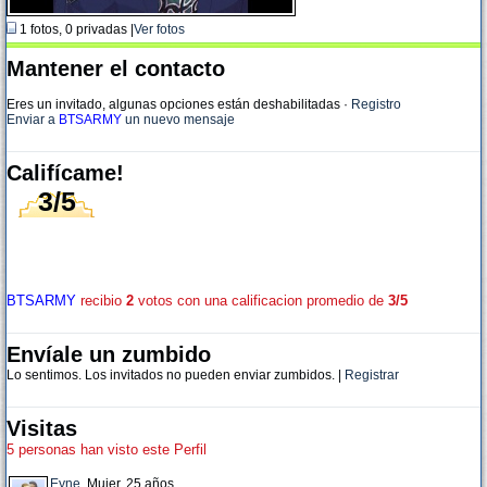
1 fotos, 0 privadas |
Ver fotos
Mantener el contacto
Eres un invitado, algunas opciones están deshabilitadas
·
Registro
Enviar a
BTSARMY
un nuevo mensaje
Califícame!
3/5
BTSARMY
recibio
2
votos con una calificacion promedio de
3/5
Envíale un zumbido
Lo sentimos. Los invitados no pueden enviar zumbidos. |
Registrar
Visitas
5 personas han visto este Perfil
Eyne
, Mujer, 25 años