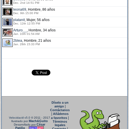
Dec. 2nd 14:51 PM
leona69
, Hombre, 86 años
Dec. 9th 15:00 PM
platanit
, Mujer, 56 años
Dec. 12th 12:55 PM
Arturo__
, Hombre, 34 años
Jan. 10th 01:54 AM
2blea
, Hombre, 21 años
Jan. 28th 15:33 PM
Díselo a un
|
amigo
Contáctanos
|
Añádenos
|
Velocidactil v5.0
© 2011 - 2017
a favoritos
Mach&Guito
Ilustrado por
Términos
César
Desarrollado por
legales
Patiño
|
Contacto