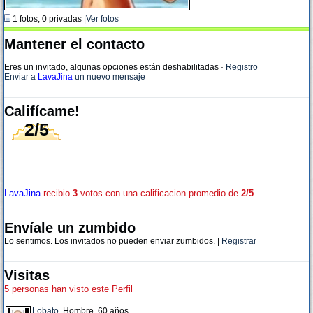
1 fotos, 0 privadas |
Ver fotos
Mantener el contacto
Eres un invitado, algunas opciones están deshabilitadas
·
Registro
Enviar a
LavaJina
un nuevo mensaje
Califícame!
2/5
LavaJina
recibio
3
votos con una calificacion promedio de
2/5
Envíale un zumbido
Lo sentimos. Los invitados no pueden enviar zumbidos. |
Registrar
Visitas
5 personas han visto este Perfil
Lobato
, Hombre, 60 años