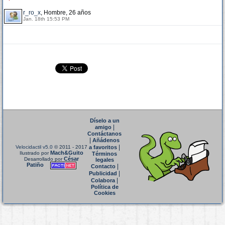
r_ro_x
, Hombre, 26 años
Jan. 18th 15:53 PM
Díselo a un
|
amigo
Contáctanos
|
Añádenos
|
Velocidactil v5.0
© 2011 - 2017
a favoritos
Mach&Guito
Ilustrado por
Términos
César
Desarrollado por
legales
Patiño
|
Contacto
|
Publicidad
|
Colabora
Política de
Cookies