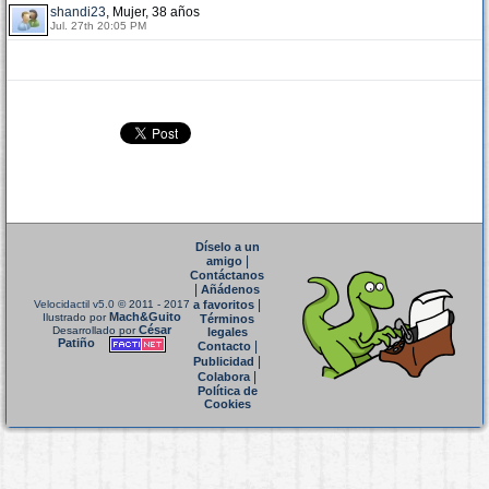
shandi23
, Mujer, 38 años
Jul. 27th 20:05 PM
Díselo a un
|
amigo
Contáctanos
|
Añádenos
|
Velocidactil v5.0
© 2011 - 2017
a favoritos
Mach&Guito
Ilustrado por
Términos
César
Desarrollado por
legales
Patiño
|
Contacto
|
Publicidad
|
Colabora
Política de
Cookies