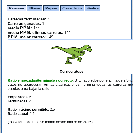
Resumen
Ultimas
Mejores
Comentarios
Gráfica
Carreras terminadas:
3
Carreras ganadas:
1
media P.P.M.:
144
media P.P.M. últimas carreras:
144
P.P.M. mejor carrera:
149
Corriceratops
Ratio empezadas/terminadas correcto
. Si tu ratio sube por encima de 2.5 tu
datos no aparecerán en las clasificaciones. Termina todas las carreras qu
puedas para bajar la ratio.
Empezadas
: 6
Terminadas
: 4
Ratio máximo permitido
: 2.5
Ratio actual
: 1.5
(los valores de ratio se toman desde marzo de 2015)